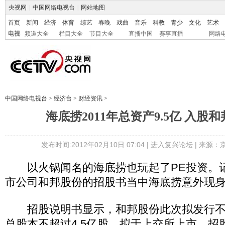
央视网
|
中国网络电视台
|
网站地图
首页
新闻
经济
体育
综艺
春晚
戏曲
音乐
科教
青少
文化
艺术
电视
频道大全
栏目大全
节目大全
直播中国
赛事直播
网络
中国网络电视台
>
经济台
>
财经资讯
>
海底捞2011年总资产9.5亿 入股
发布时间:2012年02月10日 07:04 |
进入复兴论坛
| 来源：
以火锅闻名的海底捞也玩起了PE投资。
市公司和邦股份的招股书当中海底捞意外现
招股说明书显示，和邦股份此次拟发行不
总股本不超过4.5亿股，拟于上交所上市。招