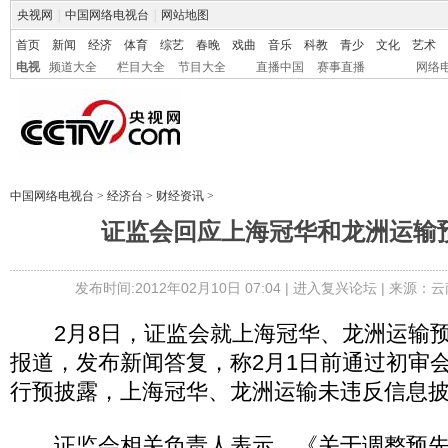
央视网
|
中国网络电视台
|
网站地图
首页
新闻
经济
体育
综艺
春晚
戏曲
音乐
科教
青少
文化
艺术
电视
频道大全
栏目大全
节目大全
直播中国
赛事直播
网络
中国网络电视台
>
经济台
>
财经资讯
>
证监会回应上海冠华和龙洲运输
发布时间:2012年02月10日 07:04 |
进入复兴论坛
| 来源：云
2月8日，证监会就上海冠华、龙洲运输预
报道，发布新闻答复，称2月1日前通过初审
行预披露，上海冠华、龙洲运输未违反信息
证监会相关负责人表示，《关于调整预先