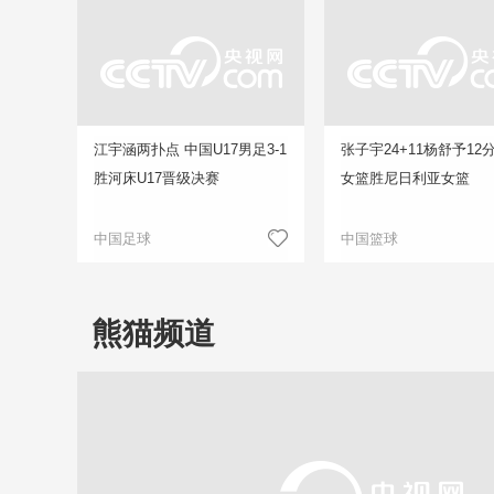
江宇涵两扑点 中国U17男足3-1
张子宇24+11杨舒予12
胜河床U17晋级决赛
女篮胜尼日利亚女篮
中国足球
中国篮球
熊猫频道