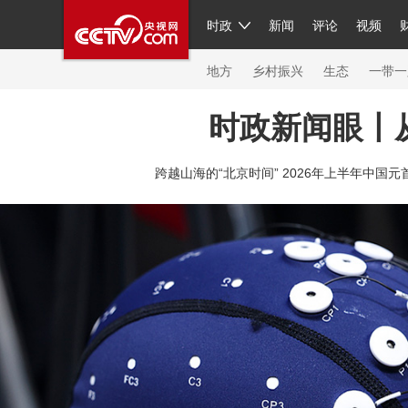
时政
新闻
评论
视频
人民领袖习近平
直播
繁体
片库
海外频道
栏目大全
联播+
iPanda
中国领
节目单
Engl
地方
乡村振兴
生态
一带一
时政新闻眼丨
总台春晚
网络春晚
共产党员网
秧纪录
纪
跨越山海的“北京时间” 2026年上半年中国元
新闻
国内
国际
评论
经济
军事
科技
人民领袖习近平
联播+
热解读
天天学习
习
视频
小央视频
小央直播
直播中国
熊猫频
现场
前线
比划
快看
蓝海中国
新兵请入
体育
直播
竞猜
2026年世界杯
2026年冬奥
VIP会员
CCTV奥林匹克频道
生活体育大会
体