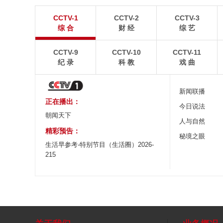
青岛港今年新辟16条国际航线
河北承德：金山
CCTV-1
CCTV-2
CCTV-3
8月5日，“科伦坡”轮缓缓驶离山东港口青岛港前湾联
8月6日，河北承德，
综 合
财 经
综 艺
合集装箱码头。
下，呈现出雄浑壮阔的
CCTV-9
CCTV-10
CCTV-11
纪 录
科 教
戏 曲
新闻联播
正在播出：
今日说法
朝闻天下
人与自然
精彩预告：
秘境之眼
生活早参考-特别节目（生活圈）2026-
215