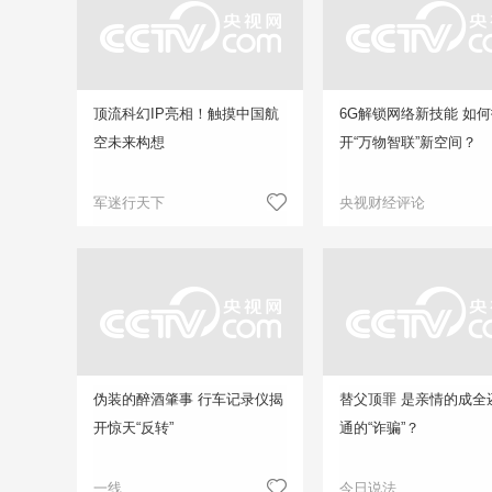
顶流科幻IP亮相！触摸中国航
6G解锁网络新技能 如
空未来构想
开“万物智联”新空间？
军迷行天下
央视财经评论
伪装的醉酒肇事 行车记录仪揭
替父顶罪 是亲情的成全
开惊天“反转”
通的“诈骗”？
一线
今日说法