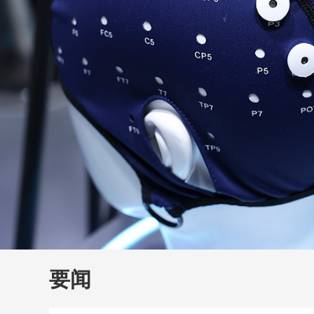
财经
教育
乡村振兴
生态环境
一带一路
大国智造
大国展会
大国保险
云顶对话
云
CCTV.节目官网
直播
节目单
栏目
片库
要闻