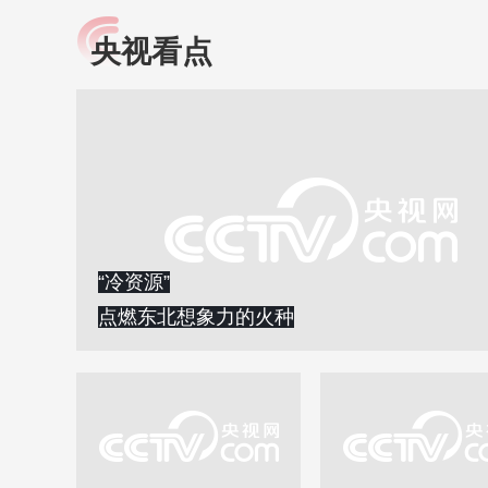
央视看点
小央视频
全民健康
央视网原创视频子品牌，
提高全民健康素养水
以更加贴近年轻人的视
助力“健康中国2030”
角，有趣、有料、有故事
略。央视网《全民健
的方式解读时代。
康》，向所有人分享
知识！
“冷资源”
点燃东北想象力的火种