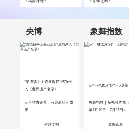
《乌蒙深处》
《青春之城》
央博
象舞指数
“景德镇手工瓷业遗存”成功列
从“一键成片”到“一人剧组
入《世界遗产名录》
三星堆青铜器，有最新研究成
象舞指数｜短视频周榜（2
果！
年7月19日—7月25日）
何以文明
象舞观察