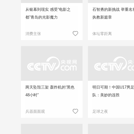
从银幕到现实 感受“电影之
石智勇的新挑战 举重名
都”青岛的光影魔力
执教新篇章
消费主张
体坛零距离
两天坠毁三架 轰炸机的“黑色
明日可期！中国U17男
48小时”
队：美妙的连胜
兵器面面观
足球之夜