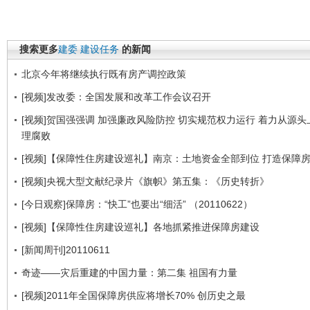
搜索更多
建委
建设任务
的新闻
北京今年将继续执行既有房产调控政策
[视频]发改委：全国发展和改革工作会议召开
[视频]贺国强强调 加强廉政风险防控 切实规范权力运行 着力从源
理腐败
[视频]【保障性住房建设巡礼】南京：土地资金全部到位 打造保障
[视频]央视大型文献纪录片《旗帜》第五集：《历史转折》
[今日观察]保障房：“快工”也要出“细活” （20110622）
[视频]【保障性住房建设巡礼】各地抓紧推进保障房建设
[新闻周刊]20110611
奇迹——灾后重建的中国力量：第二集 祖国有力量
[视频]2011年全国保障房供应将增长70% 创历史之最