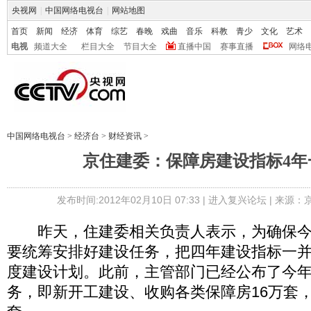
央视网
|
中国网络电视台
|
网站地图
首页
新闻
经济
体育
综艺
春晚
戏曲
音乐
科教
青少
文化
艺术
电视
频道大全
栏目大全
节目大全
直播中国
赛事直播
网络
中国网络电视台
>
经济台
>
财经资讯
>
京住建委：保障房建设指标4年
发布时间:2012年02月10日 07:33 |
进入复兴论坛
| 来源：
昨天，住建委相关负责人表示，为确保今
要统筹安排好建设任务，把四年建设指标一
度建设计划。此前，主管部门已经公布了今
务，即新开工建设、收购各类保障房16万套