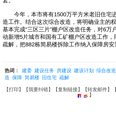
套。
今年，本市将有1500万平方米老旧住宅
造工作。结合这次综合改造，将明确业主的
基本完成“三区三片”棚户区改造任务，对6万
动新增5片城市和国有工矿棚户区改造工作，
疏解，把882栋简易楼拆除工作纳入保障房
热词：
建委
建设任务
房建设
建设计划
综合改造
造
保障
简易楼
旧住宅
疏解
【
打印
】【
我要纠错
】【
复制链接
】【
转发邮件
】
】