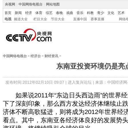
央视网
|
中国网络电视台
|
网站地图
首页
新闻
经济
体育
综艺
春晚
戏曲
音乐
科教
青少
文化
艺术
电视
频道大全
栏目大全
节目大全
直播中国
赛事直播
网络
中国网络电视台
>
经济台
>
财经资讯
>
东南亚投资环境仍是亮
发布时间:2012年02月10日 09:07 |
进入复兴论坛
| 来源：中国经济网
如果说2011年“东边日头西边雨”的世界
下了深刻印象，那么西方发达经济体继续止
济体不断高歌猛进，则将成为2012年世界经
看点。其中，东南亚各经济体良好的发展势