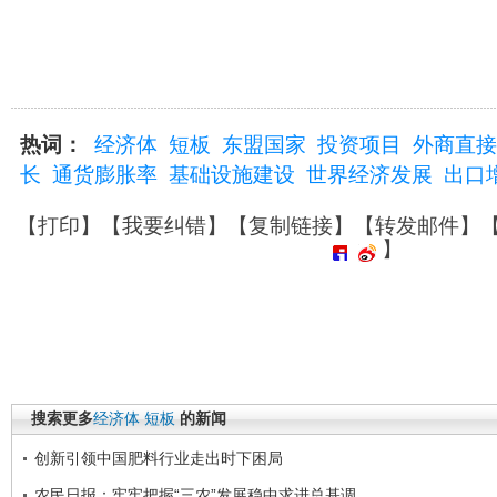
热词：
经济体
短板
东盟国家
投资项目
外商直接
长
通货膨胀率
基础设施建设
世界经济发展
出口
【
打印
】【
我要纠错
】【
复制链接
】【
转发邮件
】
】
搜索更多
经济体
短板
的新闻
创新引领中国肥料行业走出时下困局
农民日报：牢牢把握“三农”发展稳中求进总基调