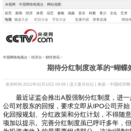
央视网
|
中国网络电视台
|
网站地图
首页
新闻
经济
体育
综艺
春晚
戏曲
音乐
科教
青少
文化
艺术
电视
频道大全
栏目大全
节目大全
直播中国
赛事直播
网络
中国网络电视台
>
经济台
>
财经资讯
>
期待分红制度改革的“蝴蝶
发布时间:2012年02月10日 09:08 |
进入复兴论坛
| 来源：中国经济网
最近证监会推出A股强制分红制度，进一
公司对股东的回报，要求立即从IPO公司开
化回报规划、分红政策和分红计划，不得随
项加以提示。完善分红制度虽已呼吁多年，