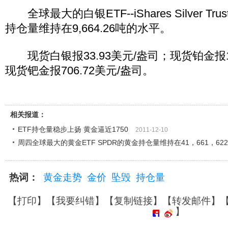
全球最大的白银ETF--iShares Silver T
持仓量维持在9,664.26吨的水平。
现货白银报33.93美元/盎司；现货铂金报16
现货钯金报706.72美元/盎司。
相关报道：
ETF持仓量稳步上扬 黄金逼近1750
2011-12-10
周四全球最大的黄金ETF SPDR的黄金持仓量维持在41，661，622
热词：
黄金走势
金价
坠毁
持仓量
【
打印
】【
我要纠错
】【
复制链接
】【
转发邮件
】
】