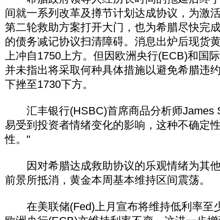
间就一系列改革及撙节计划达成协议，为激
第二轮救助方案打开大门，也为希腊尽快完
的债务减记协议扫清障碍。消息出炉后现货黄金
上冲自1750上方。但因欧洲央行(ECB)和国际
并未指出将采取何种具体措施以避免希腊违
下挫至1730下方。
汇丰银行(HSBC)首席商品分析师James S
易受到投资者情绪变化的影响，这种不确定
性。"
因对希腊达成救助协议的乐观情绪为其他
前景所抵消，黄金本周基本维持区间震荡。
在美联储(Fed)上月宣布将维持低利率至少