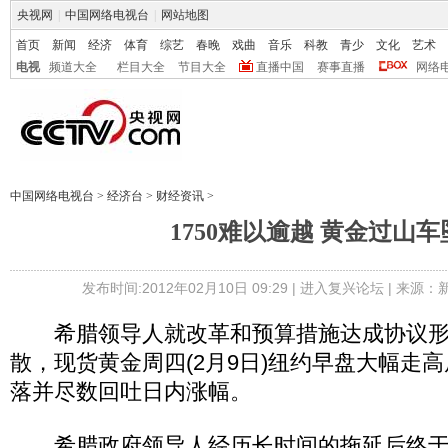
央视网
|
中国网络电视台
|
网站地图
首页
新闻
经济
体育
综艺
春晚
戏曲
音乐
科教
青少
文化
艺术
电视
频道大全
栏目大全
节目大全
直播中国
赛事直播
网络
中国网络电视台
>
经济台
>
财经资讯
>
1750难以逾越 黄金过山车
发布时间:2012年02月10日 09:29 |
进入复兴论坛
| 来源：
希腊领导人就改革和预算措施达成协议形
散，现货黄金周四(2月9日)纽约早盘大幅走高
落并尽数回吐日内涨幅。
希腊政府领导人经历长时间的拖延后终于