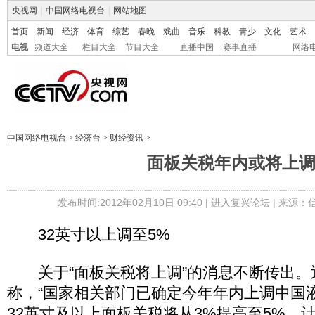
央视网
|
中国网络电视台
|
网站地图
首页
新闻
经济
体育
综艺
春晚
戏曲
音乐
科教
青少
文化
艺术
电视
频道大全
栏目大全
节目大全
直播中国
赛事直播
网络
中国网络电视台
>
经济台
>
财经资讯
>
面板关税年内或将上
发布时间:2012年02月10日 09:40 |
进入复兴论坛
| 来源：
32英寸以上调至5%
关于“面板关税将上调”的消息不断传出。
称，“国家相关部门已确定今年年内上调中国
32英寸及以上面板关税将从3%提高至5%。