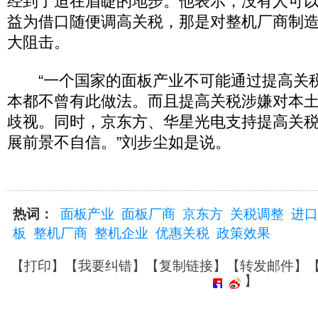
经到了迫在眉睫的地步。他表示，没有人可
益为借口随便调高关税，那是对整机厂商制
大阻击。
“一个国家的面板产业不可能通过提高关
本都不曾有此做法。而且提高关税涉嫌对本
歧视。同时，京东方、华星光电支持提高关
展前景不自信。”刘步尘如是说。
热词：
面板产业
面板厂商
京东方
关税调整
进口
板
整机厂商
整机企业
优惠关税
政策效果
【
打印
】【
我要纠错
】【
复制链接
】【
转发邮件
】
】