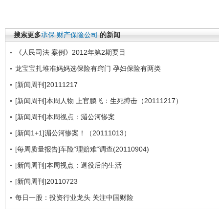
搜索更多
承保
财产保险公司
的新闻
《人民司法 案例》2012年第2期要目
龙宝宝扎堆准妈妈选保险有窍门 孕妇保险有两类
[新闻周刊]20111217
[新闻周刊]本周人物 上官鹏飞：生死搏击（20111217）
[新闻周刊]本周视点：湄公河惨案
[新闻1+1]湄公河惨案！（20111013）
[每周质量报告]车险“理赔难“调查(20110904)
[新闻周刊]本周视点：退役后的生活
[新闻周刊]20110723
每日一股：投资行业龙头 关注中国财险