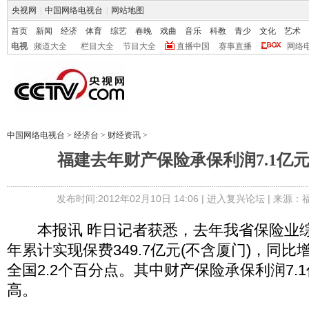
央视网
|
中国网络电视台
|
网站地图
首页
新闻
经济
体育
综艺
春晚
戏曲
音乐
科教
青少
文化
艺术
电视
频道大全
栏目大全
节目大全
直播中国
赛事直播
网络
中国网络电视台
>
经济台
>
财经资讯
>
福建去年财产保险承保利润7.1亿元
发布时间:2012年02月10日 14:06 |
进入复兴论坛
| 来源：
本报讯 昨日记者获悉，去年我省保险业综
年累计实现保费349.7亿元(不含厦门)，同比增
全国2.2个百分点。其中财产保险承保利润7.
高。