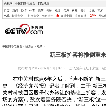
央视网
|
中国网络电视台
|
网站地图
首页
新闻
经济
体育
综艺
春晚
戏曲
音乐
科教
青少
文化
艺术
电视
频道大全
栏目大全
节目大全
直播中国
赛事直播
网络
中国网络电视台
>
经济台
>
股票
>
新三板扩容将推倒重
发布时间:2012年02月13日 07:53 |
进入复兴论坛
| 来源：经
在中关村试点6年之后，呼声不断的“新三
史。《经济参考报》记者了解到，由于“新三板
关村科技园区股份代办转让的基础上扩容，
场的方案)，数次遭国务院否决，“新三板”这