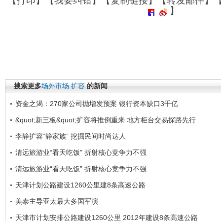
【
打印
】【
我要纠错
】【
复制链接
】【
转发邮件
】
】
搜索更多
场外市场
扩容
的新闻
资金之渴：270家公司抛增发预案 银行资本缺口3千亿
&quot;新三板&quot;扩容将推倒重来 地方柜台交易探路先行
李静扩容“静家族” 挖掘民间时尚达人
清远旅游业“看天吃饭” 折射核心竞争力不强
清远旅游业“看天吃饭” 折射核心竞争力不强
天津计划公路建设1260公里建8条高速公路
美泰主导亚太最大多国军演
天津市计划安排公路建设1260公里 2012年建设8条高速公路