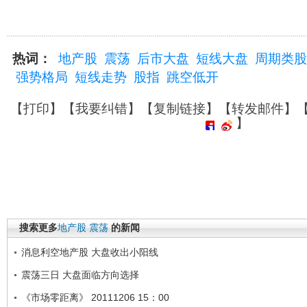
热词：
地产股
震荡
后市大盘
短线大盘
周期类股
强势格局
短线走势
股指
跳空低开
【
打印
】【
我要纠错
】【
复制链接
】【
转发邮件
】
】
搜索更多
地产股
震荡
的新闻
消息利空地产股 大盘收出小阳线
震荡三日 大盘面临方向选择
《市场零距离》 20111206 15：00