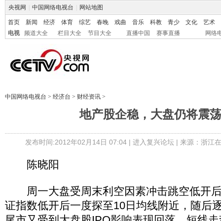
央视网
|
中国网络电视台
|
网站地图
首页
新闻
经济
体育
综艺
春晚
戏曲
音乐
科教
青少
文化
艺术
电视
频道大全
栏目大全
节目大全
直播中国
赛事直播
网络
中国网络电视台
>
经济台
>
财经资讯
>
地产股企稳，大盘仍将震
发布时间:2012年02月14日 07:04 |
进入复兴论坛
| 来源：浙江在
陈晓阳
周一大盘受周末利空因素冲击跳空低开后
证指数低开后一度探至10日均线附近，随后
尾市又受到大盘股IPO影响表现回落。短线