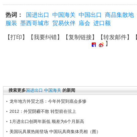
热词：
国进出口
中国海关
中国出口
商品集散地
服装
墨西哥城市
贸易伙伴
庙会
进口额
【
打印
】【
我要纠错
】【
复制链接
】【
转发邮件
】
】
搜索更多
国进出口
中国海关
的新闻
龙年地方外贸之惑：今年外贸到底会多惨
2012：外贸阴霾不散 转型箭在弦上
1月进出口创两年新低 顺差为6个月新高
美国玩具展热闹登场 中国玩具商集体亮相（图）