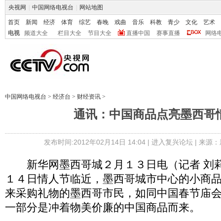
央视网
|
中国网络电视台
|
网站地图
首页
新闻
经济
体育
综艺
春晚
戏曲
音乐
科教
青少
文化
艺术
电视
频道大全
栏目大全
节目大全
直播中国
赛事直播
网络
中国网络电视台
>
经济台
>
财经资讯
>
通讯：中国商品点亮墨西哥
发布时间:2012年02月14日 14:04 |
进入复兴论坛
| 来源：
新华网墨西哥城２月１３日电（记者 刘莉
１４日情人节临近，墨西哥城市中心的小商
来采购礼物的墨西哥市民，如同中国春节庙
一部分是冲着物美价廉的中国商品而来。