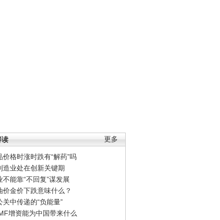
解读
更多
品价格时涨时跌有“解药”吗
制造业处在创新关键期
业不能靠“不回复”谋发展
油价金价下跌意味什么？
公关中传递的“负能量”
IMF增资能为中国带来什么