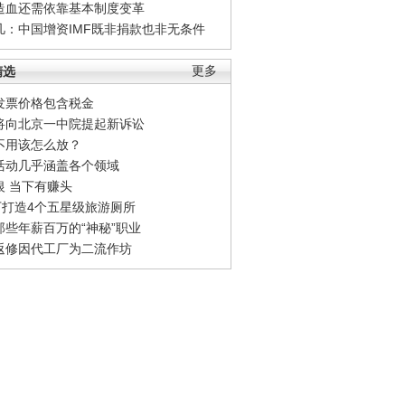
造血还需依靠基本制度变革
凡：中国增资IMF既非捐款也非无条件
精选
更多
发票价格包含税金
将向北京一中院提起新诉讼
不用该怎么放？
活动几乎涵盖各个领域
银 当下有赚头
0万打造4个五星级旅游厕所
那些年薪百万的“神秘”职业
返修因代工厂为二流作坊