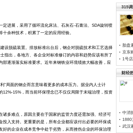
315
进展，采用了循环流化床法、石灰石-石膏法、SDA旋转喷
等十余种技术，积累了一定的应用经验。
胎盘
建设脱硫装置。排放标准出台后，钢企对脱硫技术和工艺选择
京东
人士指出，各地方、各企业对标准修订的内容和趋势应该有所了
1号
内部逐渐落实标准要求。近年来钢铁业环境绩效大幅改善，应
财经
利”局面的钢企而言意味着更多的成本压力。据业内人士计
12%-15%，而当前环保理念已不仅仅局限于末端治理，投资
中消
诸多难点，原因主要在于国家的监管力度还需加强、经济可
188
金投入支持。更重要的是，所有企业都应该付出必要的环保成
武汉
友好的企业在成本竞争中处于劣势，从而挫伤企业的环保治理