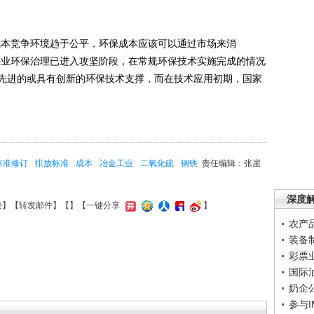
本竞争环境趋于公平，环保成本应该可以通过市场来消
铁业环保治理已进入攻坚阶段，在常规环保技术实施完成的情况
先进的或具有创新的环保技术支撑，而在技术应用初期，国家
标准修订
排放标准
成本
冶金工业
二氧化硫
钢铁
责任编辑：张崖
深度
接
】【
转发邮件
】【
】
【一键分享
】
农产
装备
彩票
国际
奶企
参与