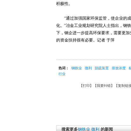
积极性。
“通过加强国家环保监管，使企业的成
化。”冶金工业规划研究院人士指出，钢
下，钢企进一步提高环保要求，需要更加
的资金扶持很有必要。记者 于萍
热词：
钢铁业
微利
脱硫装置
排放浓度
行业
【
打印
】【
我要纠错
】【
复制链
搜索更多
钢铁业
微利
的新闻