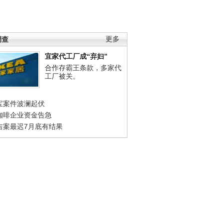
调查
更多
宜家代工厂成“弃妇”
合作存霸王条款，多家代
工厂被关。
宝案件波澜起伏
咖啡企业资金告急
吉案最迟7月底有结果