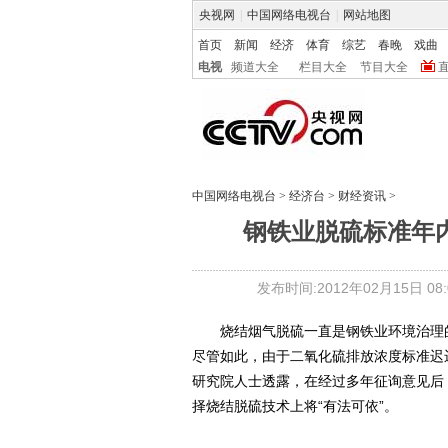
央视网
|
中国网络电视台
|
网站地图
首页
新闻
经济
体育
综艺
春晚
戏曲
电视
频道大全
栏目大全
节目大全
中国网络电视台
>
经济台
>
财经资讯
>
钢铁业脱硫标准年内
发布时间:2012年02月15日 08:0
烧结烟气脱硫一直是钢铁业环境治理的
尽管如此，由于二氧化硫排放浓度标准迟
研究院人士透露，在经过多年征询意见后
择烧结脱硫技术上将“有法可依”。