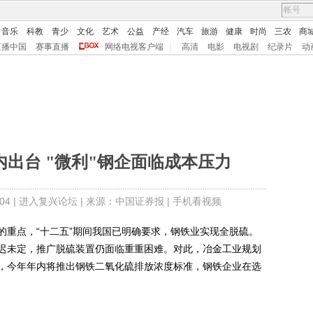
音乐
科教
青少
文化
艺术
公益
产经
汽车
旅游
健康
时尚
三农
商
直播中国
赛事直播
网络电视客户端
|
高清
电影
电视剧
纪录片
动
出台 "微利"钢企面临成本压力
4 |
进入复兴论坛
| 来源：中国证券报 |
手机看视频
重点，“十二五”期间我国已明确要求，钢铁业实现全脱硫。
迟未定，推广脱硫装置仍面临重重困难。对此，冶金工业规划
，今年年内将推出钢铁二氧化硫排放浓度标准，钢铁企业在选