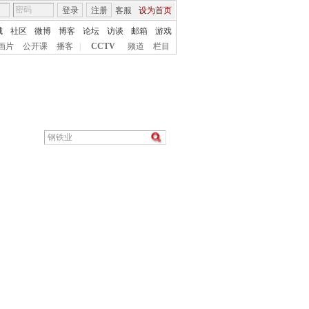
登录
注册
客服
设为首页
城
社区
微博
博客
论坛
访谈
邮箱
游戏
画片
公开课
播客
|
CCTV
频道
栏目