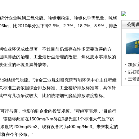
统计企业吨钢二氧化硫、吨钢烟粉尘、吨钢化学需氧量、吨钢
公司
.006kg，比2010年分别下降2.5%、2.7%、18.7%、8.9%，排放
铁业环保成效显著，不过目前仍然存在许多需要改善的方
组织排放的治理、工业烟粉尘治理的改进、焦化废水零排放的
铁企业的环境查漏补缺等。
加多
后谷
王老
是烧结烟气脱硫。”冶金工业规划研究院节能环保中心主任程继
关标准主要依据综合排放标准、工业窑炉排放标准等，具体针
其中有几项争议较大，比如烧结烟气脱硫排放浓度指标。
行与否，也影响到企业的投资规模。”程继军表示，“目前行
指标此前在1500mg/Nm3(在0摄氏度1个标准大气压下的
约200mg/Nm3、现有设备约为400mg/Nm3。未来制定的
标将在今年公布。”