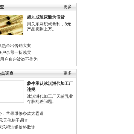
调查
更多
超九成玻尿酸为假货
用关系网织就暴利，8元
产品卖到上万。
素热牵出传销大案
账户余额一折贱卖
店用户账户被盗不作为
热点调查
更多
蒙牛承认冰淇淋代加工厂
违规
冰淇淋代加工厂天辅乳业
存脏乱差问题。
协：苹果维修条款太霸道
0元天价粽子调查
家乐福涉嫌价格欺诈