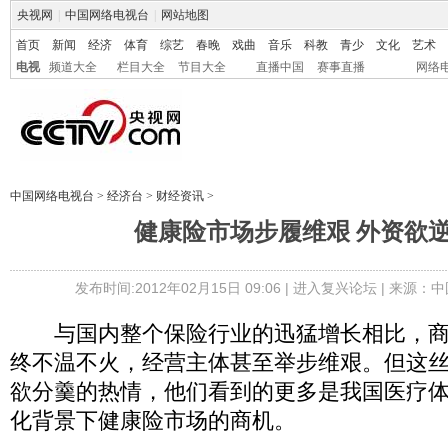
央视网
|
中国网络电视台
|
网站地图
首页
新闻
经济
体育
综艺
春晚
戏曲
音乐
科教
青少
文化
艺术
电视
频道大全
栏目大全
节目大全
直播中国
赛事直播
网络
中国网络电视台
>
经济台
>
财经资讯
>
健康险市场步履维艰 外资欲
发布时间:2012年02月15日 09:06 |
进入复兴论坛
| 来源：中
与国内整个保险行业的迅猛增长相比，商
终不温不火，经营主体甚至举步维艰。但这
欲分羹的热情，他们看到的更多是我国医疗
化背景下健康险市场的商机。