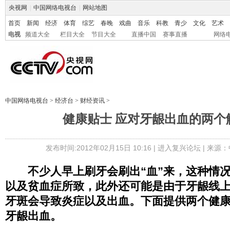
央视网
|
中国网络电视台
|
网站地图
首页
新闻
经济
体育
综艺
春晚
戏曲
音乐
科教
青少
文化
艺术
电视
频道大全
栏目大全
节目大全
直播中国
赛事直播
网络
中国网络电视台
>
经济台
>
财经资讯
>
健康贴士 应对牙龈出血的两个
发布时间:2012年02月15日 10:16 |
进入复兴论坛
| 来源：
不少人早上刷牙会刷出“血”来，这种情
以及贫血症所致，此外还可能是由于牙龈线
牙斑会导致炎症以及出血。下面提供两个健
牙龈出血。