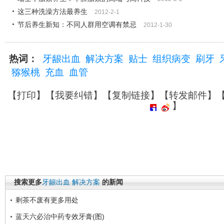
这三种洗澡方法最养生
2012-2-1
节后养生新知：不同人群用空调有禁忌
2012-1-30
热词：
牙龈出血
解决方案
贴士
组织病变
刷牙
猕猴桃
充血
血管
【
打印
】【
我要纠错
】【
复制链接
】【
转发邮件
】
】
搜索更多
牙龈出血
解决方案
的新闻
剩茶不废有更多用处
蓝天六必治中药专效牙膏(图)