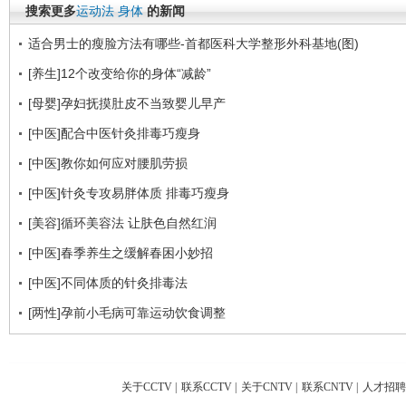
搜索更多
运动法
身体
的新闻
适合男士的瘦脸方法有哪些-首都医科大学整形外科基地(图)
[养生]12个改变给你的身体“减龄”
[母婴]孕妇抚摸肚皮不当致婴儿早产
[中医]配合中医针灸排毒巧瘦身
[中医]教你如何应对腰肌劳损
[中医]针灸专攻易胖体质 排毒巧瘦身
[美容]循环美容法 让肤色自然红润
[中医]春季养生之缓解春困小妙招
[中医]不同体质的针灸排毒法
[两性]孕前小毛病可靠运动饮食调整
关于CCTV
|
联系CCTV
|
关于CNTV
|
联系CNTV
|
人才招聘