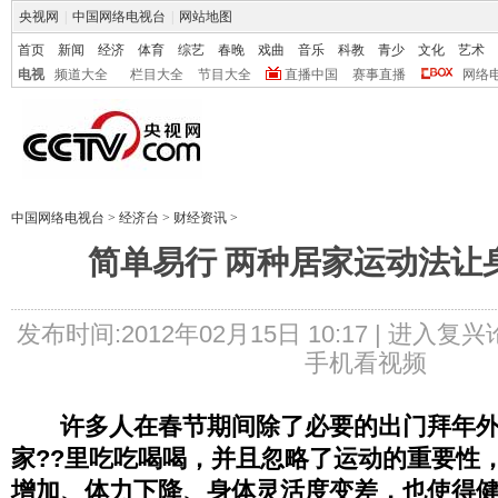
央视网
|
中国网络电视台
|
网站地图
首页
新闻
经济
体育
综艺
春晚
戏曲
音乐
科教
青少
文化
艺术
电视
频道大全
栏目大全
节目大全
直播中国
赛事直播
网络
中国网络电视台
>
经济台
>
财经资讯
>
简单易行 两种居家运动法让
发布时间:2012年02月15日 10:17 |
进入复兴
手机看视频
许多人在春节期间除了必要的出门拜年
家??里吃吃喝喝，并且忽略了运动的重要性
增加、体力下降、身体灵活度变差，也使得