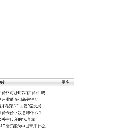
解读
更多
品价格时涨时跌有“解药”吗
制造业处在创新关键期
业不能靠“不回复”谋发展
油价金价下跌意味什么？
公关中传递的“负能量”
IMF增资能为中国带来什么