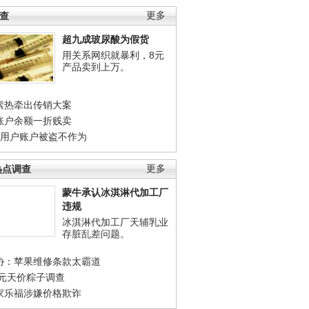
调查
更多
超九成玻尿酸为假货
用关系网织就暴利，8元
产品卖到上万。
素热牵出传销大案
账户余额一折贱卖
店用户账户被盗不作为
热点调查
更多
蒙牛承认冰淇淋代加工厂
违规
冰淇淋代加工厂天辅乳业
存脏乱差问题。
协：苹果维修条款太霸道
0元天价粽子调查
家乐福涉嫌价格欺诈