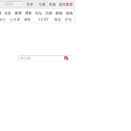
登录
注册
客服
设为首页
城
社区
微博
博客
论坛
访谈
邮箱
游戏
画片
公开课
播客
|
CCTV
频道
栏目