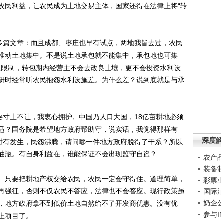
农民利益，让农民成为土地交易主体，国家还得在法律上将“转
多篇文章：而且成都、枣庄也早有试点，两地我皆去过，农民
推动土地集中。不是说土地承包就不能集中，承包地也可集
年限限制，转包期内经营主不会去改良土壤，更不会投资水利设
研时经常听农民抱怨水利设施差。为什么差？说到底就是与承
寸土不让，我衷心拥护。中国乃人口大国，18亿亩耕地必须
适？国务院是希望地方政府帮助守，说实话，我觉得那样有
深度
件时有发生，民怨沸腾，请问哪一件地方政府脱得了干系？所以
油瓶。有自身利益在，谁能保证不会出现监守自盗？
农产
装备
只要把耕地产权交给农民，农民一定会守得住。道理简单，
彩票
再强征，否则不仅农民不答应，法律也不会答应。现行政策虽
国际
奶企
，地方政府拿不到低价土地自然给不了开发商优惠。没有优
参与
上项目了。