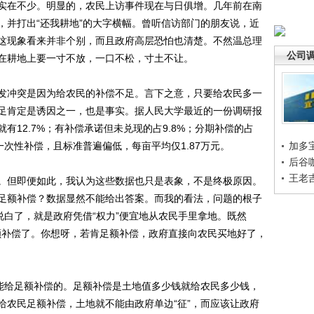
在不少。明显的，农民上访事件现在与日俱增。几年前在南
，并打出“还我耕地”的大字横幅。曾听信访部门的朋友说，近
这现象看来并非个别，而且政府高层恐怕也清楚。不然温总理
公司
在耕地上要一寸不放，一口不松，寸土不让。
冲突是因为给农民的补偿不足。言下之意，只要给农民多一
足肯定是诱因之一，也是事实。据人民大学最近的一份调研报
有12.7%；有补偿承诺但未兑现的占9.8%；分期补偿的占
到一次性补偿，且标准普遍偏低，每亩平均仅1.87万元。
加多
后谷
王老
但即便如此，我认为这些数据也只是表象，不是终极原因。
足额补偿？数据显然不能给出答案。而我的看法，问题的根子
说白了，就是政府凭借“权力”便宜地从农民手里拿地。既然
足额补偿了。你想呀，若肯足额补偿，政府直接向农民买地好了，
能给足额补偿的。足额补偿是土地值多少钱就给农民多少钱，
给农民足额补偿，土地就不能由政府单边“征”，而应该让政府