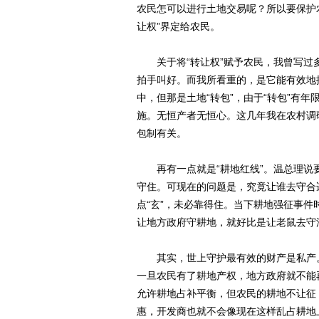
农民怎可以进行土地交易呢？所以要保护
让权”界定给农民。
关于将“转让权”赋予农民，我曾写过
拍手叫好。而我所看重的，是它能有效地
中，但那是土地“转包”，由于“转包”有
施。无恒产者无恒心。这几年我在农村调
包制有关。
再有一点就是“耕地红线”。温总理说要
守住。可现在的问题是，究竟让谁去守合
点“玄”，未必靠得住。当下耕地强征事
让地方政府守耕地，就好比是让老鼠去守
其实，世上守护最有效的财产是私产。
一旦农民有了耕地产权，地方政府就不能
允许耕地占补平衡，但农民的耕地不让征
惠，开发商也就不会像现在这样乱占耕地