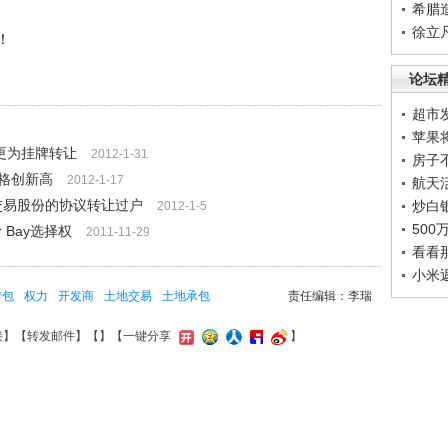
希腊
徐立
！
论坛
超市
苹果
更为挂牌转让
2012-1-31
房子
格创新高
2012-1-17
航天
交易股份的协议转让过户
炒白
2012-1-5
50
r Bay选择权
2011-11-29
看看
小米
转包
权力
开发商
土地交易
土地承包
责任编辑：李瑞
接
】【
转发邮件
】【
】
【一键分享
】