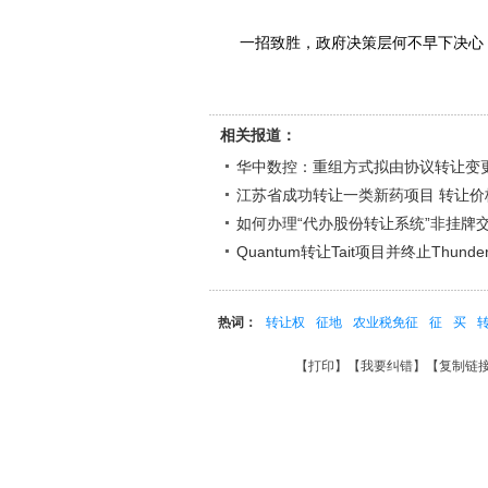
一招致胜，政府决策层何不早下决心
相关报道：
华中数控：重组方式拟由协议转让变
江苏省成功转让一类新药项目 转让价
如何办理“代办股份转让系统”非挂牌
Quantum转让Tait项目并终止Thunde
热词：
转让权
征地
农业税免征
征
买
【
打印
】【
我要纠错
】【
复制链