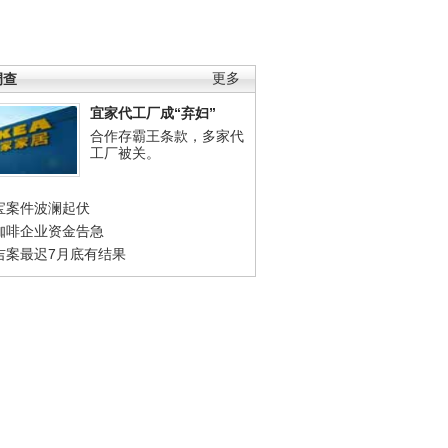
调查
更多
宜家代工厂成“弃妇”
合作存霸王条款，多家代
工厂被关。
宝案件波澜起伏
咖啡企业资金告急
吉案最迟7月底有结果