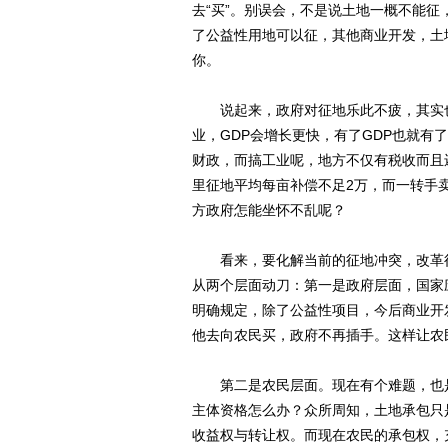
去“买”。别误会，不是说土地一概不能
了公益性用地可以征，其他商业开发，土
你。
说起来，政府对征地乐此不疲，其实也
业，GDP会增长更快，有了GDP也就
财政，而搞工业呢，地方不仅有税收而且
里征地平均每亩补偿不足2万，而一转手
方政府怎能坐怀不乱呢？
看来，要化解当前的征地冲突，改革征
从两个层面动刀：第一是政府层面，国家
明确规定，除了公益性项目，今后商业开
他去向农民买，政府不再插手。这样让农
第二是农民层面。现在有个难题，也是
主体资格怎么办？众所周知，土地承包只
收益权与转让权。而现在农民的承包权，