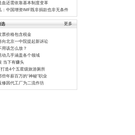
造血还需依靠基本制度变革
凡：中国增资IMF既非捐款也非无条件
精选
更多
发票价格包含税金
将向北京一中院提起新诉讼
不用该怎么放？
活动几乎涵盖各个领域
银 当下有赚头
0万打造4个五星级旅游厕所
那些年薪百万的“神秘”职业
返修因代工厂为二流作坊