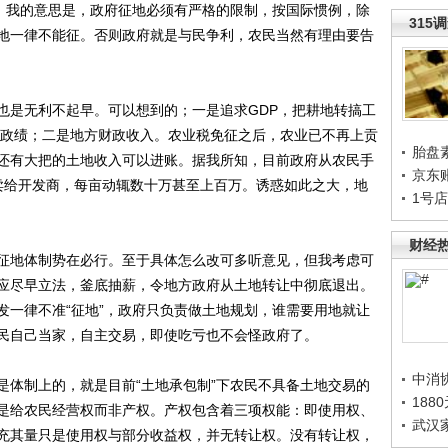
征，我的意思是，政府征地必须有严格的限制，按国际惯例，除
315
地一律不能征。否则政府就是与民争利，农民当然有理由要告
是无利不起早。可以想到的；一是追求GDP，把耕地转搞工
有了政绩；二是地方财政收入。农业税免征之后，农业已不再上贡
胎盘
还有大把的土地收入可以进账。据我所知，目前政府从农民手
京东
卖给开发商，每亩动辄数十万甚至上百万。诱惑如此之大，地
1号
财经
地体制势在必行。至于具体怎么改可多听意见，但我考虑可
应尽早立法，釜底抽薪，令地方政府从土地转让中彻底退出。
发一律不准“征地”，政府只负责做土地规划，谁需要用地就让
民自己当家，自主交易，即使吃亏也不会怪政府了。
中消
体制上的，就是目前“土地承包制”下农民不具备土地交易的
188
是给农民经营权而非产权。产权包含着三项权能：即使用权、
武汉
充其量只是使用权与部分收益权，并无转让权。没有转让权，