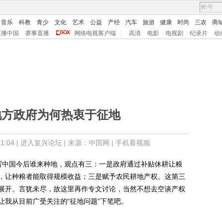
音乐
科教
青少
文化
艺术
公益
产经
汽车
旅游
健康
时尚
三农
商
直播中国
赛事直播
网络电视客户端
|
高清
电影
电视剧
纪录片
动
地方政府为何热衷于征地
:04 |
进入复兴论坛
| 来源：中国网 |
手机看视频
中国今后谁来种地，观点有三：一是政府通过补贴休耕让粮
，让种粮者能取得规模收益；三是赋予农民耕地产权。这第三
展开。言犹未尽，故这里再作专文讨论，当然不想去空谈产权
让我从目前广受关注的“征地问题”下笔吧。