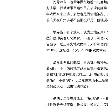
勿需讳言，这些年因征地惹出的麻烦实
方讲学，我就亲眼目睹农民在省府前静坐
年农民来京上访，多数也是因耕地被占。
前几天在广州讲话不会那么严厉，他强调
学界当下有个观点，认为土地征用引发
些补偿冲突便可化而解。不否认，补偿不
告显示，近三年失地农民中，未得补偿的就
12.8%。这是说，只有64.7%的农民拿
是专家调查的数据，真实性不用怀疑。
若追问一下，为何地方政府征地不给农民
是在“征地”这种制度安排上。所谓征地，
是“征”（不是“买”），当然也就谈不上
又何必大动干戈去“征地”呢？
是的，至少在理论上，“征地”是不可
那样就是等价交换，是买卖。换言之，要