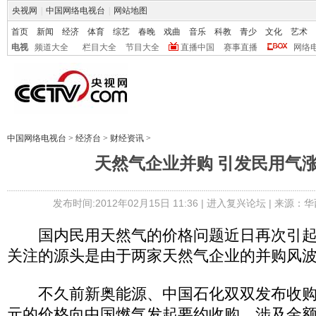
央视网
|
中国网络电视台
|
网站地图
首页
新闻
经济
体育
综艺
春晚
戏曲
音乐
科教
青少
文化
艺术
电视
频道大全
栏目大全
节目大全
直播中国
赛事直播
网络
中国网络电视台
>
经济台
>
财经资讯
>
天然气企业并购 引发民用气
发布时间:2012年02月15日 11:36 |
进入复兴论坛
| 来源：华
国内民用天然气的价格问题近日再次引起
关注的源头是由于两家天然气企业的并购风
不久前新奥能源、中国石化双双发布收购公
元的价格向中国燃气发起要约收购，涉及金额高