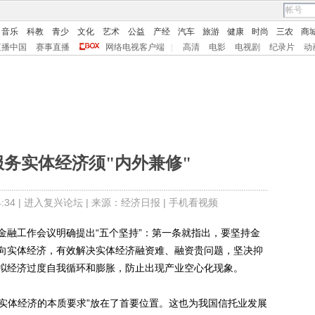
音乐
科教
青少
文化
艺术
公益
产经
汽车
旅游
健康
时尚
三农
商
直播中国
赛事直播
网络电视客户端
|
高清
电影
电视剧
纪录片
动
服务实体经济须"内外兼修"
34 |
进入复兴论坛
| 来源：经济日报 |
手机看视频
融工作会议明确提出“五个坚持”：第一条就指出，要坚持金
向实体经济，有效解决实体经济融资难、融资贵问题，坚决抑
拟经济过度自我循环和膨胀，防止出现产业空心化现象。
实体经济的本质要求”放在了首要位置。这也为我国信托业发展