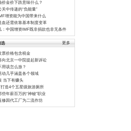
油价金价下跌意味什么？
公关中传递的“负能量”
IMF增资能为中国带来什么
造血还需依靠基本制度变革
凡：中国增资IMF既非捐款也非无条件
精选
更多
发票价格包含税金
将向北京一中院提起新诉讼
不用该怎么放？
活动几乎涵盖各个领域
银 当下有赚头
0万打造4个五星级旅游厕所
那些年薪百万的“神秘”职业
返修因代工厂为二流作坊