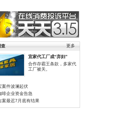
调查
更多
宜家代工厂成“弃妇”
合作存霸王条款，多家代
工厂被关。
宝案件波澜起伏
咖啡企业资金告急
吉案最迟7月底有结果