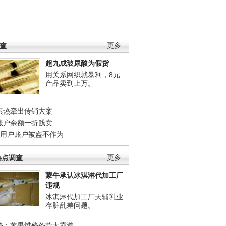
调查
更多
超九成玻尿酸为假货
用关系网织就暴利，8元
产品卖到上万。
素热牵出传销大案
账户余额一折贱卖
店用户账户被盗不作为
热点调查
更多
蒙牛承认冰淇淋代加工厂
违规
冰淇淋代加工厂天辅乳业
存脏乱差问题。
协：苹果维修条款太霸道