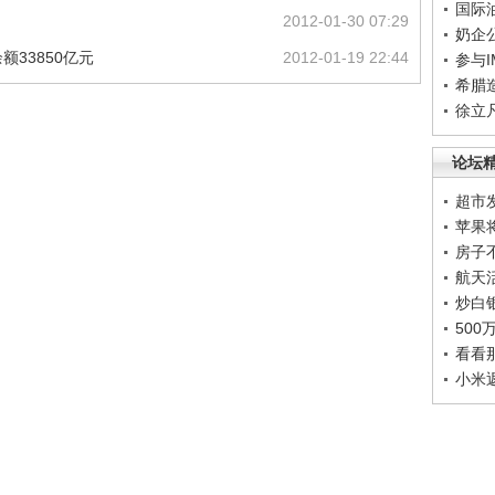
国际
2012-01-30 07:29
奶企
33850亿元
2012-01-19 22:44
参与
希腊
徐立
论坛
超市
苹果
房子
航天
炒白
50
看看
小米