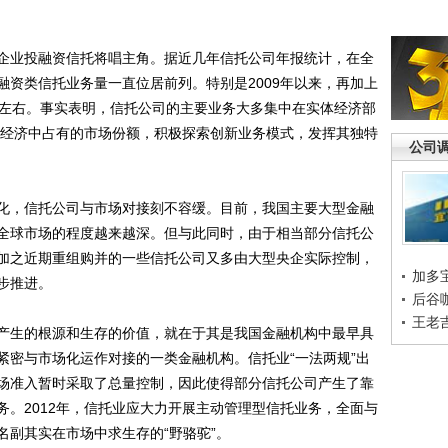
业投融资信托将唱主角。据近几年信托公司年报统计，在全
融资类信托业务量一直位居前列。特别是2009年以来，再加上
％左右。事实表明，信托公司的主要业务大多集中在实体经济部
实体经济中占有的市场份额，积极探索创新业务模式，发挥其独特
公司
，信托公司与市场对接刻不容缓。目前，我国主要大型金融
全球市场的程度越来越深。但与此同时，由于相当部分信托公
加之近期重组购并的一些信托公司又多由大型央企实际控制，
加多
步推进。
后谷
王老
生的根源和生存的价值，就在于其是我国金融机构中最早具
紧密与市场化运作对接的一类金融机构。信托业“一法两规”出
场准入暂时采取了总量控制，因此使得部分信托公司产生了靠
务。2012年，信托业应大力开展主动管理型信托业务，全面与
名副其实在市场中求生存的“野骆驼”。