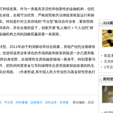
持续发展。作为一类最具灵活性和创新性的金融机构，信托
生命线，合规守法经营，严格按照相关法律政策框架运行和操
实。特别是针对之前存续的“平台型”银信合作业务，要按照相
315
回表内，并在合规前提下，创新开展“私人银行＋个人信托”财
金融机构之间的战略双赢探索一条新路。
。2011年由于利润驱动等综合因素，房地产信托业规模有
，也使得该类业务潜在的市场风险和政策风险进一步凸显和集
胎盘
，发挥自身优势，在保障性住房投融资领域一展身手。特别需要与
京东
作，把民间闲置资金引导到保障性住房等国家鼓励发展的民生
1号
良好局面。（作者邢成,系中国人民大学信托与基金研究所执行
财经
驼
平台型
内外兼修
业务模式
信托业务
本质要
责任编辑：武召
中消