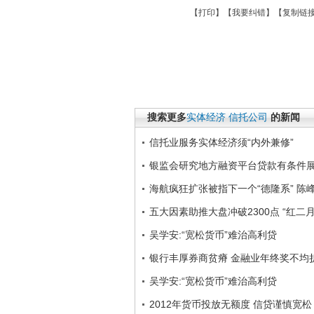
【
打印
】【
我要纠错
】【
复制链
搜索更多
实体经济
信托公司
的新闻
信托业服务实体经济须“内外兼修”
银监会研究地方融资平台贷款有条件展
海航疯狂扩张被指下一个“德隆系” 陈
五大因素助推大盘冲破2300点 “红二
吴学安:“宽松货币”难治高利贷
银行丰厚券商贫瘠 金融业年终奖不均
吴学安:“宽松货币”难治高利贷
2012年货币投放无额度 信贷谨慎宽松