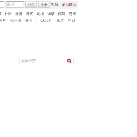
登录
注册
客服
设为首页
城
社区
微博
博客
论坛
访谈
邮箱
游戏
画片
公开课
播客
|
CCTV
频道
栏目