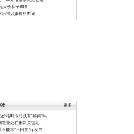
0元天价粽子调查
家乐福涉嫌价格欺诈
解读
更多
品价格时涨时跌有“解药”吗
制造业处在创新关键期
业不能靠“不回复”谋发展