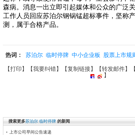
森病。消息一出立即引起媒体和公众的广泛
工作人员回应苏泊尔钢锅锰超标事件，坚称
测，属于合格产品。
热词：
苏泊尔
临时停牌
中小企业板
股票上市规
【
打印
】【
我要纠错
】【
复制链接
】【
转发邮件
】
】
搜索更多
苏泊尔
临时停牌
的新闻
上市公司早间公告速递