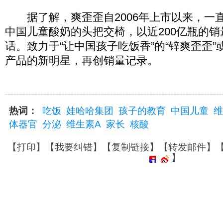
据了解，爽歪歪自2006年上市以来，一
中国儿童酸奶的头把交椅，以近200亿瓶的
话。致力于“让中国孩子吃饭香”的“锌爽歪歪
产品的新明星，再创销量记录。
热词：
吃饭
娃哈哈集团
孩子的教育
中国儿童
维
体器官
分泌
维生素A
家长
核酸
【
打印
】【
我要纠错
】【
复制链接
】【
转发邮件
】
】