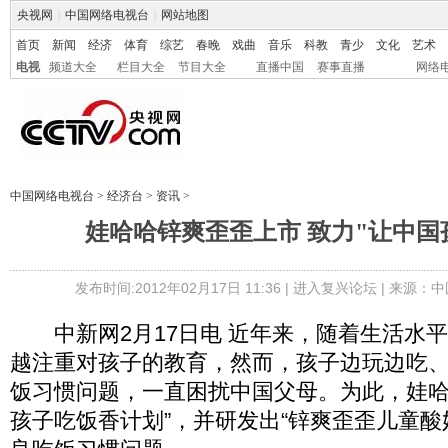
央视网
|
中国网络电视台
|
网站地图
首页
新闻
经济
体育
综艺
春晚
戏曲
音乐
科教
青少
文化
艺术
电视
频道大全
栏目大全
节目大全
直播中国
赛事直播
网络
中国网络电视台
>
经济台
>
资讯
>
娃哈哈锌爽歪歪上市 致力"让中国
发布时间:2012年02月17日 11:36 |
进入复兴论坛
| 来源：中
中新网2月17日电 近年来，随着生活水
越注重对孩子的教育，然而，孩子边玩边吃
饭习惯问题，一直困扰中国父母。为此，娃哈
孩子吃饭香计划”，并研发出“锌爽歪歪儿童酸