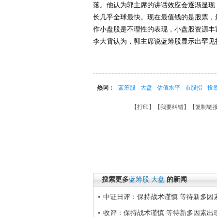
落。他认为郭主席的讲话效应会逐渐显现
长几乎全球最快。现在最值钱的是股票，
作小盘股是不理性的表现，小盘股资源丰
李大霄认为，郭主席说蓝筹股显示出罕见投
热词：
蓝筹股
大盘
估值水平
市股指
投
【
打印
】【
我要纠错
】【
复制链
搜索更多
蓝筹股
大盘
的新闻
中证日评：保持战术谨慎 等待新多因
收评：保持战术谨慎 等待新多因素出