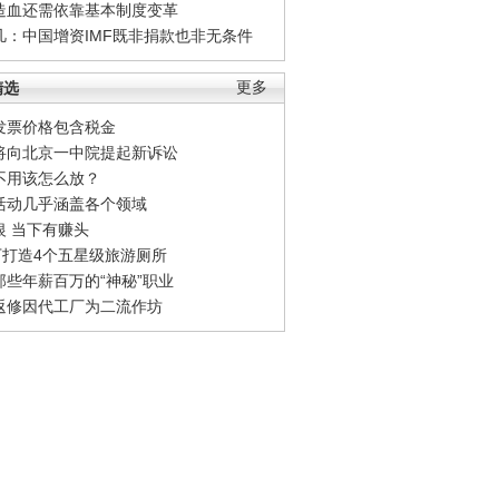
造血还需依靠基本制度变革
凡：中国增资IMF既非捐款也非无条件
精选
更多
发票价格包含税金
将向北京一中院提起新诉讼
不用该怎么放？
活动几乎涵盖各个领域
银 当下有赚头
0万打造4个五星级旅游厕所
那些年薪百万的“神秘”职业
返修因代工厂为二流作坊