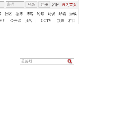
登录
注册
客服
设为首页
城
社区
微博
博客
论坛
访谈
邮箱
游戏
画片
公开课
播客
|
CCTV
频道
栏目