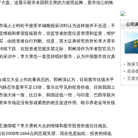
幅大于大盘。这显示股市未因郭主席的力挺而起舞，股市信心的恢
公司
场人士柯松平接受羊城晚报采访时认为这样做并不合适，不
是维稳和希望提振股市，但监管者的责任是管理和监督，维护
买，由投资者自行判断。但是，英大证券研究所所长李大霄非
持续下跌，在投资者悲观失望之际，郭树清作为学者型官员力
的采访中，李大霄也一直坚持唱好股市，认为中国股市首次真
加多
后谷
王老
会成立大会上作此番表态的。郭树清认为，目前股市估值水平
股的静态市盈率不足13倍，显示出罕见的投资价值。目前我国上
市场大体一致，比日本、韩国还低一些，与印度、巴西等新兴
资本市场还没有形成紧密的相互促进作用。暗示养老金等长线
激情呢？李大霄称大众的情绪和股市投资价值往往相反。
而在2008年1664点则悲观失望。现在也是如此，投资热情低