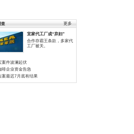
调查
更多
宜家代工厂成“弃妇”
合作存霸王条款，多家代
工厂被关。
宝案件波澜起伏
咖啡企业资金告急
吉案最迟7月底有结果