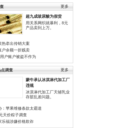
调查
更多
超九成玻尿酸为假货
用关系网织就暴利，8元
产品卖到上万。
素热牵出传销大案
账户余额一折贱卖
店用户账户被盗不作为
热点调查
更多
蒙牛承认冰淇淋代加工厂
违规
冰淇淋代加工厂天辅乳业
存脏乱差问题。
协：苹果维修条款太霸道
0元天价粽子调查
家乐福涉嫌价格欺诈