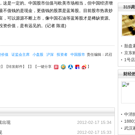
，这是一定的。中国股市估值与欧美市场相当，但中国经济增
315
最不值钱的是现金，更值钱的股票是蓝筹股。目前股市热衷炒
富，可以源源不断上市，像中国石油等蓝筹股才是稀缺资源。
资价值，是有远见的。(记者 陈道)
胎盘
京东
资价值
证监会主席
小盘股
沪深
投资者
中国股市
责任编辑：武召
1号
接
】【
转发邮件
】【
】
【一键分享
】
财经
中消
188
素出现
2012-02-17 15:34
武汉
现
2012-02-17 15:33