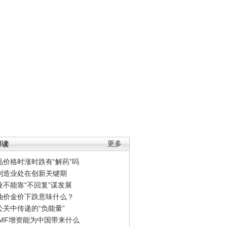
解读
更多
品价格时涨时跌有“解药”吗
制造业处在创新关键期
业不能靠“不回复”谋发展
油价金价下跌意味什么？
公关中传递的“负能量”
IMF增资能为中国带来什么