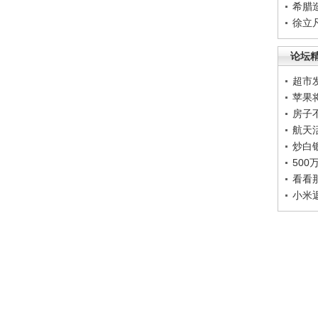
希腊
徐立
论坛
超市
苹果
房子
航天
炒白
50
看看
小米