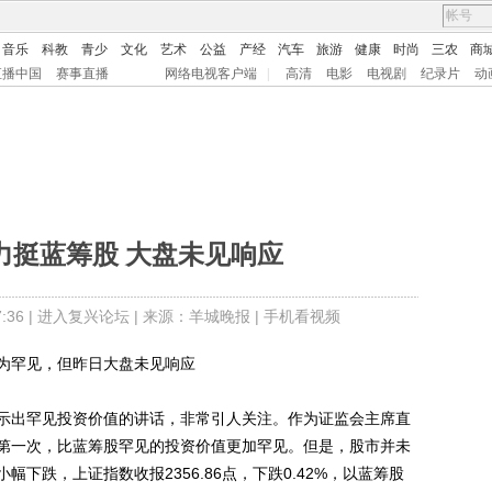
音乐
科教
青少
文化
艺术
公益
产经
汽车
旅游
健康
时尚
三农
商
直播中国
赛事直播
网络电视客户端
|
高清
电影
电视剧
纪录片
动
力挺蓝筹股 大盘未见响应
36 |
进入复兴论坛
| 来源：羊城晚报 |
手机看视频
罕见，但昨日大盘未见响应
出罕见投资价值的讲话，非常引人关注。作为证监会主席直
第一次，比蓝筹股罕见的投资价值更加罕见。但是，股市并未
下跌，上证指数收报2356.86点，下跌0.42%，以蓝筹股