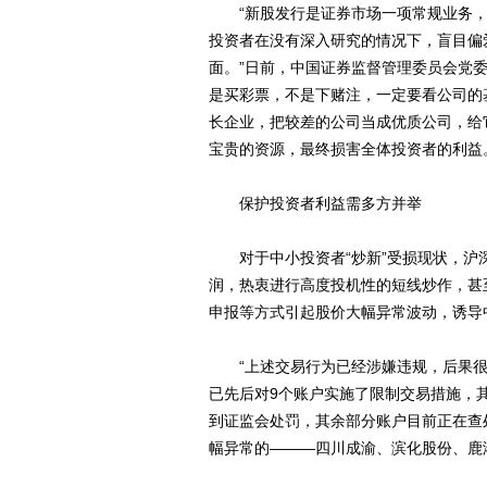
“新股发行是证券市场一项常规业务，
投资者在没有深入研究的情况下，盲目偏
面。”日前，中国证券监督管理委员会党
是买彩票，不是下赌注，一定要看公司的
长企业，把较差的公司当成优质公司，给
宝贵的资源，最终损害全体投资者的利益
保护投资者利益需多方并举
对于中小投资者“炒新”受损现状，沪
润，热衷进行高度投机性的短线炒作，甚
申报等方式引起股价大幅异常波动，诱导
“上述交易行为已经涉嫌违规，后果很严
已先后对9个账户实施了限制交易措施，其
到证监会处罚，其余部分账户目前正在查
幅异常的———四川成渝、滨化股份、鹿