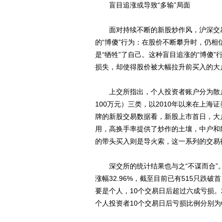
盲目追涨或导致“多输”局面
面对持续不断的新股炒作风，沪深交易
的“博傻”行为：在股价不断攀升时，仍
是“牺牲”了自己。这种盲目追涨的“博傻
损失，却使得股价被大幅拉升前买入的大
上交所指出，个人投资者账户分为散户（
100万元）三类，以2010年以来在上海
牌的新股交易数据看，新股上市首日，大
用，高换手率提供了炒作的土壤，中户和
的带头买入则是导火索，这一系列的交易
深交所的统计结果也与之“不谋而合”。数
涨幅32.96%，截至目前已有515只跌
要是个人，10个交易日后超过六成亏损。2
个人投资者10个交易日后亏损比例分别为64.