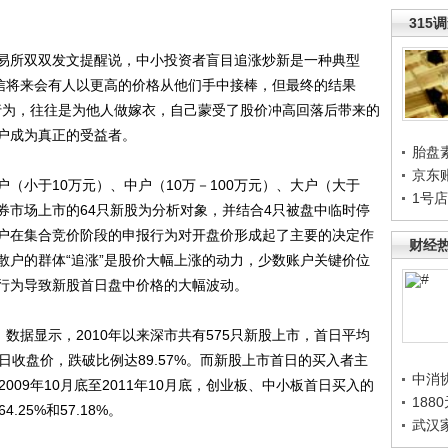
315
所双双发文提醒说，中小投资者盲目追涨炒新是一种典型
相信将来会有人以更高的价格从他们手中接棒，但最终的结果
”行为，往往是为他人做嫁衣，自己蒙受了股价冲高回落后带来的
户成为真正的受益者。
胎盘
京东
小于10万元）、中户（10万－100万元）、大户（大于
1号
证券市场上市的64只新股为分析对象，并结合4只被盘中临时停
户在集合竞价阶段的申报行为对开盘价形成起了主要的决定作
财经
散户的群体“追涨”是股价大幅上涨的动力，少数账户关键价位
行为导致新股首日盘中价格的大幅波动。
据显示，2010年以来深市共有575只新股上市，首日平均
破首日收盘价，跌破比例达89.57%。而新股上市首日的买入者主
中消
009年10月底至2011年10月底，创业板、中小板首日买入的
188
25%和57.18%。
武汉