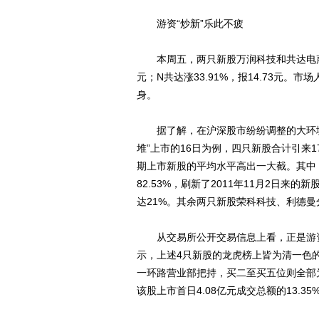
游资“炒新”乐此不疲
本周五，两只新股万润科技和共达电声登陆
元；N共达涨33.91%，报14.73元。
身。
据了解，在沪深股市纷纷调整的大环境
堆”上市的16日为例，四只新股合计引来
期上市新股的平均水平高出一大截。其中
82.53%，刷新了2011年11月2日
达21%。其余两只新股荣科科技、利德曼分别
从交易所公开交易信息上看，正是游资
示，上述4只新股的龙虎榜上皆为清一色
一环路营业部把持，买二至买五位则全部为
该股上市首日4.08亿元成交总额的13.35