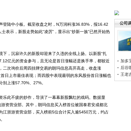
公司
中小板。截至收盘之时，N万润科涨36.83%，报16.42
市场人士表示，新股走势如此“凌厉”，显示出“炒新一族”已然开始热
下，沉寂许久的新股却迎来了久违的全线上扬。以新股“扎
17.12亿元的资金参与，且无论是首日涨幅还是换手率，都较近
加多
后谷
，二次询价后周四挂牌交易的朗玛信息高开高走，收盘涨
王老
来的新股首日上市最佳表现；而四股中表现最弱的东风股份首日涨幅也
上涨57.70%、27%。
乐此不疲的炒作，导演了一幕幕新股飘红的戏码。数据显
的游资营业部。其中，朗玛信息买入榜首位被国泰君安成都北
江浙游资营业部，买入榜前5位合计买入逾5450万元，约占
%。