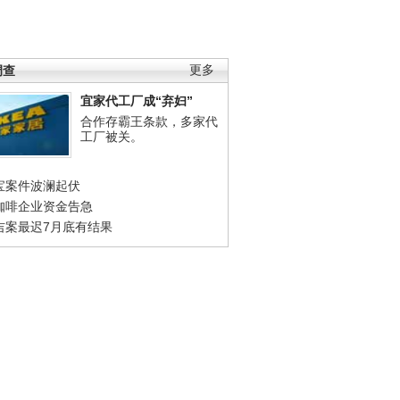
调查
更多
宜家代工厂成“弃妇”
合作存霸王条款，多家代
工厂被关。
宝案件波澜起伏
咖啡企业资金告急
吉案最迟7月底有结果