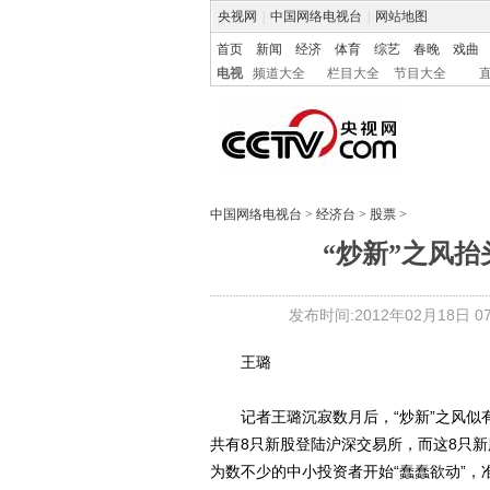
央视网
|
中国网络电视台
|
网站地图
首页
新闻
经济
体育
综艺
春晚
戏曲
电视
频道大全
栏目大全
节目大全
中国网络电视台
>
经济台
>
股票
>
“炒新”之风抬
发布时间:2012年02月18日 07:
王璐
记者王璐沉寂数月后，“炒新”之风似有卷
共有8只新股登陆沪深交易所，而这8只
为数不少的中小投资者开始“蠢蠢欲动”，