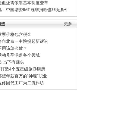
造血还需依靠基本制度变革
凡：中国增资IMF既非捐款也非无条件
精选
更多
发票价格包含税金
将向北京一中院提起新诉讼
不用该怎么放？
活动几乎涵盖各个领域
银 当下有赚头
0万打造4个五星级旅游厕所
那些年薪百万的“神秘”职业
返修因代工厂为二流作坊