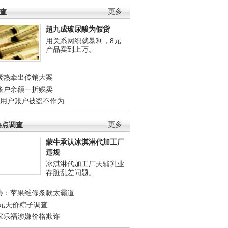
调查
更多
超九成玻尿酸为假货
用关系网织就暴利，8元
产品卖到上万。
素热牵出传销大案
账户余额一折贱卖
店用户账户被盗不作为
热点调查
更多
蒙牛承认冰淇淋代加工厂
违规
冰淇淋代加工厂天辅乳业
存脏乱差问题。
协：苹果维修条款太霸道
0元天价粽子调查
家乐福涉嫌价格欺诈