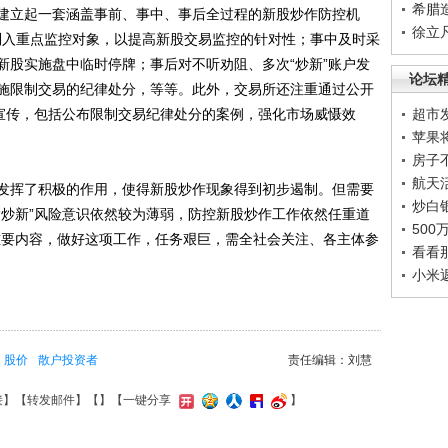
希腊
立起一套涵盖事前、事中、事后全过程的新股炒作防控机
徐立
户列入重点监控对象，以提高新股交易监控的针对性；事中及时采
新股实施盘中临时停牌；事后对不听劝阻、多次“炒新”账户发
论坛
施限制交易的纪律处分，等等。此外，交易所还注重通过公开
示宣传，包括公布限制交易纪律处分的案例，强化市场威慑效
超市
苹果
房子
航天
挥了积极的作用，使得新股炒作现象得到初步遏制。但需要
炒白
“炒新”风险意识依然较为薄弱，防控新股炒作工作依然任重道
50
重要内容，做好这项工作，任务艰巨，需全社会关注、各主体参
看看
。
小米
股价
散户投资者
责任编辑：刘慧
接
】【
转发邮件
】【
】
【一键分享
】