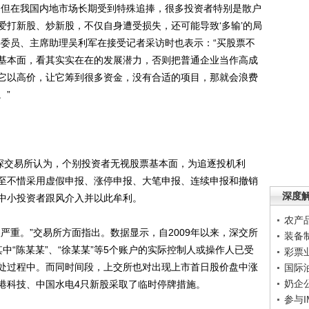
但在我国内地市场长期受到特殊追捧，很多投资者特别是散户
爱打新股、炒新股，不仅自身遭受损失，还可能导致‘多输’的局
委委员、主席助理吴利军在接受记者采访时也表示：“买股票不
基本面，看其实实在在的发展潜力，否则把普通企业当作高成
它以高价，让它筹到很多资金，没有合适的项目，那就会浪费
。”
深交易所认为，个别投资者无视股票基本面，为追逐投机利
至不惜采用虚假申报、涨停申报、大笔申报、连续申报和撤销
深度
中小投资者跟风介入并以此牟利。
农产
重。”交易所方面指出。数据显示，自2009年以来，深交所
装备
中“陈某某”、“徐某某”等5个账户的实际控制人或操作人已受
彩票
处过程中。而同时间段，上交所也对出现上市首日股价盘中涨
国际
奶企
港科技、中国水电4只新股采取了临时停牌措施。
参与