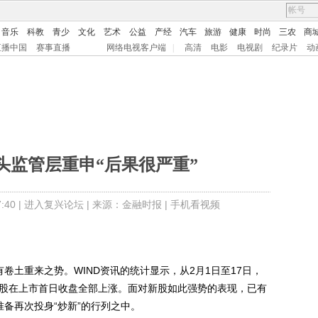
音乐
科教
青少
文化
艺术
公益
产经
汽车
旅游
健康
时尚
三农
商
直播中国
赛事直播
网络电视客户端
|
高清
电影
电视剧
纪录片
动
头监管层重申“后果很严重”
40 |
进入复兴论坛
| 来源：金融时报 |
手机看视频
土重来之势。WIND资讯的统计显示，从2月1日至17日，
新股在上市首日收盘全部上涨。面对新股如此强势的表现，已有
准备再次投身“炒新”的行列之中。