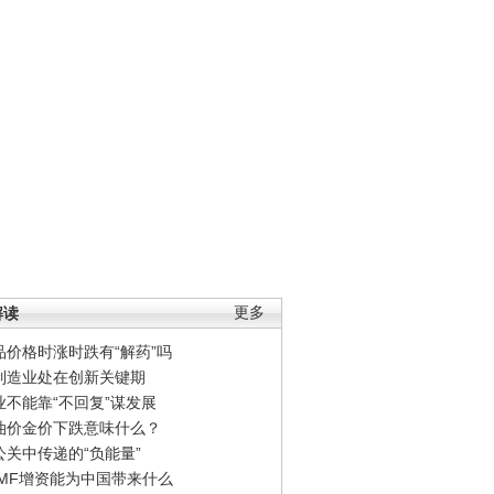
解读
更多
品价格时涨时跌有“解药”吗
制造业处在创新关键期
业不能靠“不回复”谋发展
油价金价下跌意味什么？
公关中传递的“负能量”
IMF增资能为中国带来什么