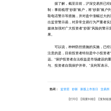
据了解，截至目前，沪深交易所已经建
制：事前梳理“炒新”账户，将“炒新”账
取电话警示等措施，并对盘中涨幅过大的
出监管警示函，对异常交易行为严重者实
媒体加强对广大投资者“炒新”风险的警
果。
可以说，种种防控措施的实施，已经发
注意的是，目前投资者特别是中小投资者
远。“保护投资者合法权益是市场建设的
与、投资者自我保护并举。”吴利军表示
热词：
监管层
炒新
新股上市首日
交易所
【
打印
】【
我要纠错
】【
复制链