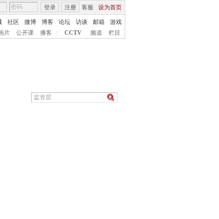
登录
注册
客服
设为首页
城
社区
微博
博客
论坛
访谈
邮箱
游戏
画片
公开课
播客
|
CCTV
频道
栏目