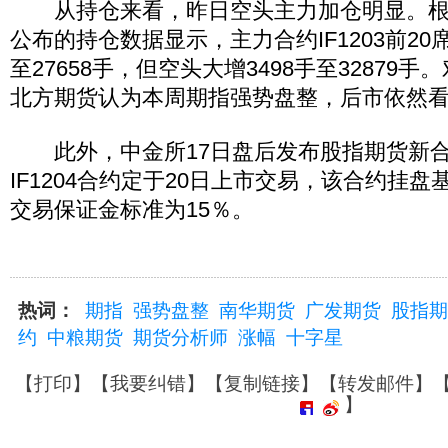
从持仓来看，昨日空头主力加仓明显。根据
公布的持仓数据显示，主力合约IF1203前20
至27658手，但空头大增3498手至32879
北方期货认为本周期指强势盘整，后市依然
此外，中金所17日盘后发布股指期货新合
IF1204合约定于20日上市交易，该合约挂盘基
交易保证金标准为15％。
热词：
期指
强势盘整
南华期货
广发期货
股指期
约
中粮期货
期货分析师
涨幅
十字星
【
打印
】【
我要纠错
】【
复制链接
】【
转发邮件
】
】