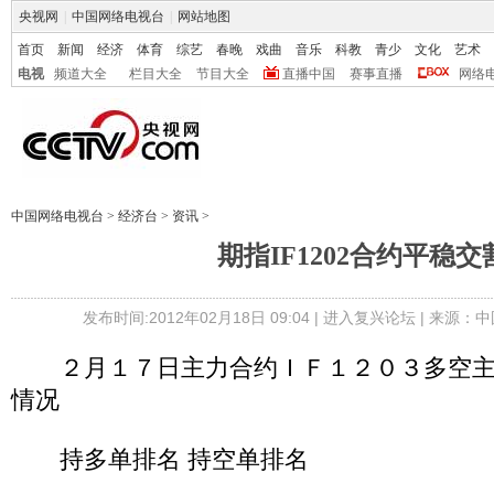
央视网
|
中国网络电视台
|
网站地图
首页
新闻
经济
体育
综艺
春晚
戏曲
音乐
科教
青少
文化
艺术
电视
频道大全
栏目大全
节目大全
直播中国
赛事直播
网络
中国网络电视台
>
经济台
>
资讯
>
期指IF1202合约平稳交
发布时间:2012年02月18日 09:04 |
进入复兴论坛
| 来源：中
２月１７日主力合约ＩＦ１２０３多空主
情况
持多单排名 持空单排名