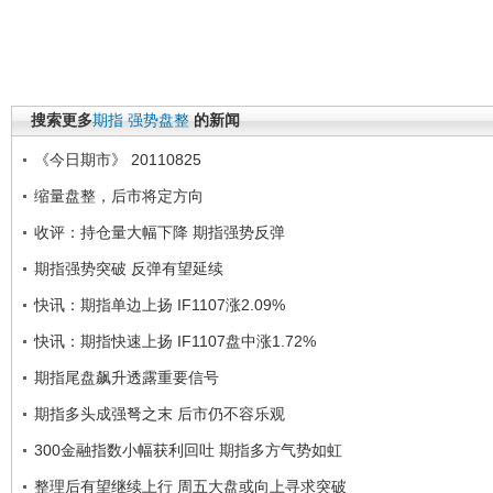
搜索更多
期指
强势盘整
的新闻
《今日期市》 20110825
缩量盘整，后市将定方向
收评：持仓量大幅下降 期指强势反弹
期指强势突破 反弹有望延续
快讯：期指单边上扬 IF1107涨2.09%
快讯：期指快速上扬 IF1107盘中涨1.72%
期指尾盘飙升透露重要信号
期指多头成强弩之末 后市仍不容乐观
300金融指数小幅获利回吐 期指多方气势如虹
整理后有望继续上行 周五大盘或向上寻求突破