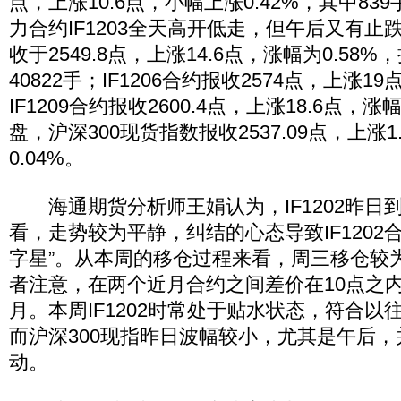
点，上涨10.6点，小幅上涨0.42%，其中8
力合约IF1203全天高开低走，但午后又有止
收于2549.8点，上涨14.6点，涨幅为0.58%
40822手；IF1206合约报收2574点，上涨19
IF1209合约报收2600.4点，上涨18.6点，涨
盘，沪深300现货指数报收2537.09点，上涨1
0.04%。
海通期货分析师王娟认为，IF1202昨日
看，走势较为平静，纠结的心态导致IF1202
字星”。从本周的移仓过程来看，周三移仓较
者注意，在两个近月合约之间差价在10点之
月。本周IF1202时常处于贴水状态，符合以
而沪深300现指昨日波幅较小，尤其是午后
动。