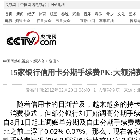
央视网
|
中国网络电视台
|
网站地图
首页
新闻
经济
体育
综艺
春晚
戏曲
音乐
科教
青少
文化
艺术
电视
频道大全
栏目大全
节目大全
直播中国
赛事直播
网络
中国网络电视台
>
经济台
>
资讯
>
15家银行信用卡分期手续费PK:大额
发布时间:2012年02月20日 08:40 |
进入复兴论坛
| 来源：
随着信用卡的日渐普及，越来越多的持卡
一消费模式，但部分银行却开始调高分期手
自3月1日起上调账单分期及自由分期手续费
比之前上浮了0.02%-0.07%。那么，现在