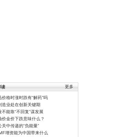
解读
更多
品价格时涨时跌有“解药”吗
制造业处在创新关键期
业不能靠“不回复”谋发展
油价金价下跌意味什么？
公关中传递的“负能量”
IMF增资能为中国带来什么