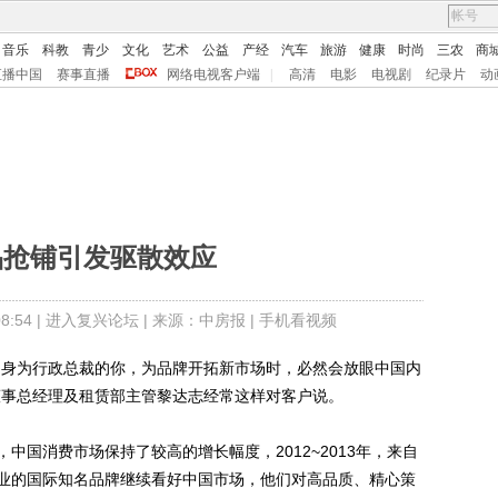
音乐
科教
青少
文化
艺术
公益
产经
汽车
旅游
健康
时尚
三农
商
直播中国
赛事直播
网络电视客户端
|
高清
电影
电视剧
纪录片
动
品抢铺引发驱散效应
:54 |
进入复兴论坛
| 来源：中房报 |
手机看视频
身为行政总裁的你，为品牌开拓新市场时，必然会放眼中国内
董事总经理及租赁部主管黎达志经常这样对客户说。
消费市场保持了较高的增长幅度，2012~2013年，来自
业的国际知名品牌继续看好中国市场，他们对高品质、精心策