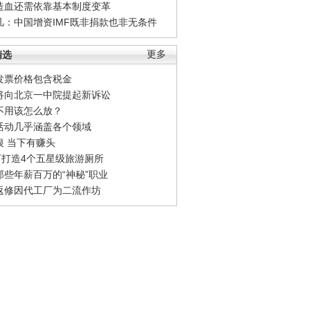
造血还需依靠基本制度变革
凡：中国增资IMF既非捐款也非无条件
精选
更多
发票价格包含税金
将向北京一中院提起新诉讼
不用该怎么放？
活动几乎涵盖各个领域
银 当下有赚头
0万打造4个五星级旅游厕所
那些年薪百万的“神秘”职业
返修因代工厂为二流作坊