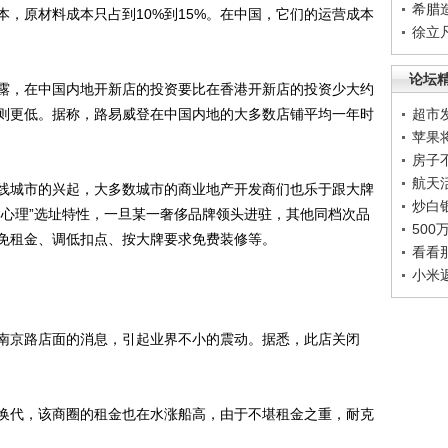
希腊
成本，原材料成本只占到10%到15%。在中国，它们的运营成本
徐立
论坛
，在中国内地开新店的投资要比在香港开新店的投资少大约
例则更低。据称，路易威登在中国内地的大多数店铺平均一年时
超市
苹果
房子
航天
城市的兴起，大多数城市的商业地产开发商们也乐于跟大牌
炒白
群心理”选址特性，一旦某一奢侈品牌领头进驻，其他同档次品
50
免租金、调低扣点、按大牌要求免费装修等。
看看
小米
京路店面的消息，引起业界不小的震动。据悉，此店关闭
代，该商圈的租金也在水涨船高，由于不堪租金之重，耐克