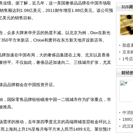
业绩。据了解，近几年，这一美国奢侈品品牌在中国市场取
315
销售额达到1.08亿美元，2011财年增至1.88亿美元。该公司预
3亿美元的销售目标。
众多大牌来华开店的热度不减。以北京为例，Dior在新光
了350平方米新店，Chloé和萧邦在东方新天地开设新店等。
胎盘
京东
品牌加速在中国布局，大的奢侈品集团在上海、北京以及香港
1号
黎持平。不仅如此，奢侈品还加速向二、三线城市扩张，尤其
财经
品品牌都会在中国投资开店。
，国际零售品牌纷纷瞄准中国一二线城市作为扩张重点，市
被推高。
中消
188
需求的推动，去年第四季度北京的高端商铺首层租金环比上
武汉
元，而上海则上升1%至每月每平方米人民币1489.6元。莱坊预计