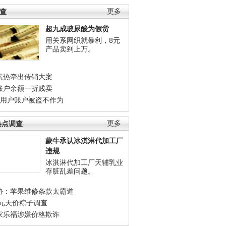
调查
更多
超九成玻尿酸为假货
用关系网织就暴利，8元
产品卖到上万。
素热牵出传销大案
账户余额一折贱卖
店用户账户被盗不作为
热点调查
更多
蒙牛承认冰淇淋代加工厂
违规
冰淇淋代加工厂天辅乳业
存脏乱差问题。
协：苹果维修条款太霸道
0元天价粽子调查
家乐福涉嫌价格欺诈