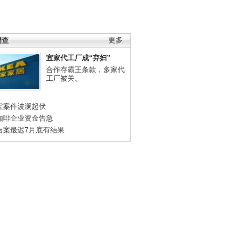
调查
更多
宜家代工厂成“弃妇”
合作存霸王条款，多家代
工厂被关。
宝案件波澜起伏
咖啡企业资金告急
吉案最迟7月底有结果