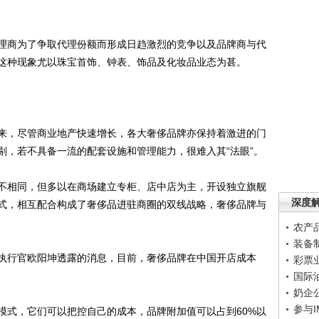
商为了争取代理份额而形成日趋激烈的竞争以及品牌商与代
这种现象尤以珠宝首饰、钟表、饰品及化妆品业态为甚。
，尽管商业地产快速增长，各大奢侈品牌亦保持着激进的门
剔，若不具备一流的配套设施和管理能力，很难入其“法眼”。
相同，但多以在商场建立专柜、店中店为主，开设独立旗舰
深度
式，相互配合构成了奢侈品进驻商圈的双线战略，奢侈品牌与
农产
装备
行官欧阳坤透露的消息，目前，奢侈品牌在中国开店成本
彩票
国际
奶企
参与
式，它们可以把控自己的成本，品牌附加值可以占到60%以