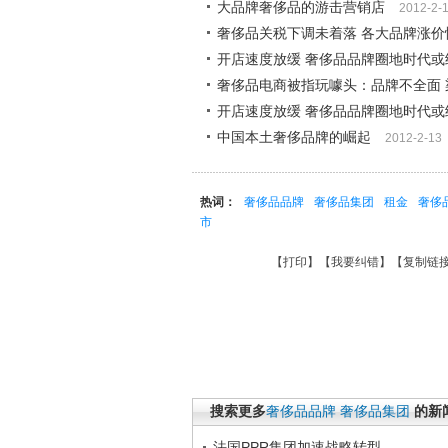
大品牌奢侈品的游击营销店
2012-2-
奢侈品关税下调未着落 各大品牌涨价
开店速度放缓 奢侈品品牌圈地时代或
奢侈品电商被指玩噱头：品牌不全面 
开店速度放缓 奢侈品品牌圈地时代或
中国本土奢侈品牌的崛起
2012-2-13
热词：
奢侈品品牌
奢侈品集团
租金
奢侈
市
【
打印
】【
我要纠错
】【
复制链
搜索更多
奢侈品品牌
奢侈品集团
的新
法国PPR集团加速战略转型