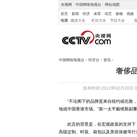
央视网
|
中国网络电视台
|
网站地图
首页
新闻
经济
体育
综艺
春晚
戏曲
电视
频道大全
栏目大全
节目大全
中国网络电视台
>
经济台
>
资讯
>
奢侈
发布时间:2012年02月20日 08
“不论阁下的品牌是来自纽约或伦敦，
地或中国香港市场。”第一太平戴维斯副
此言的背景是，在宏观政策的支持下，中国
高级定制、时装、箱包以及美容保健等行