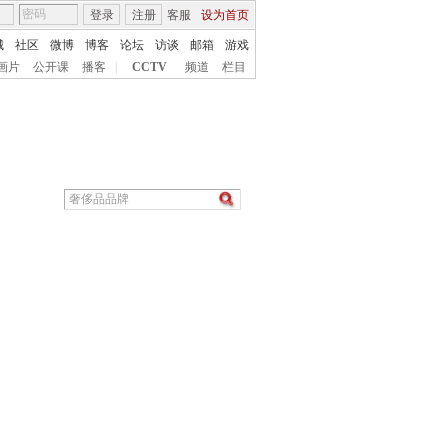
登录
注册
客服
设为首页
城
社区
微博
博客
论坛
访谈
邮箱
游戏
画片
公开课
播客
|
CCTV
频道
栏目