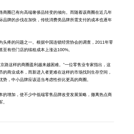
商圈已有向高端奢侈品转变的倾向。而随着该商圈在近几年
际品牌的步伐在加快，传统消费类品牌所需支付的成本也逐年
疼的问题之一。根据中国连锁经营协会的调查，2011年零
甚至有些门店的续租成本上涨达100%。
京路这样的商圈盈利越来越困难。”一位零售业专家指出，这
昂的商业成本，而新进入者更难在这样的市场找到生存空间，
优势，中小品牌应该适当考虑性价比更高的商圈。
的增加，使不少中低端零售品牌改变发展策略，撤离热点商
军。