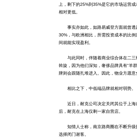
上，剩下的25%到35%是它的市场运营
相对更低。
事实亦如此，如路易威登方面就曾透露
30%，与欧洲相比，所需投资成本的比
间就能实现盈利。
与此同时，伴随着商业综合体在二三线
斡旋，因为他们深知，奢侈品牌具有“羊
牌则会跟随扎堆进入。因此，物业方愿意
相比之下，中低端品牌就相对弱势。
近日，耐克公司决定关闭其位于上海南
后，耐克在上海仅剩一家自营店。
知情人士称，南京路商圈在不断升级换
选择闭门谢客。