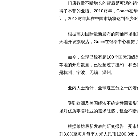
门店数量不断增长的背后是可观的销售
得了不菲的业绩。2010财年，Coach在华
计，2012财年其在中国市场将达到至少
根据高力国际最新发布的商铺市场报告，
天地开设旗舰店，Gucci在银泰中心租赁
如今，全球已经有超100个国际顶级
等地的开店数量，已经超过了纽约，和巴
是杭州、宁波、无锡、温州。
业内人士预计，全球逾三分之一的奢侈
受到欧洲及美国经济不确定性因素影响
场对优质零售物业的需求旺盛，租金不断
根据莱坊最新发表的研究报告，受市场
升3.8%至每月每平方米人民币1206.3