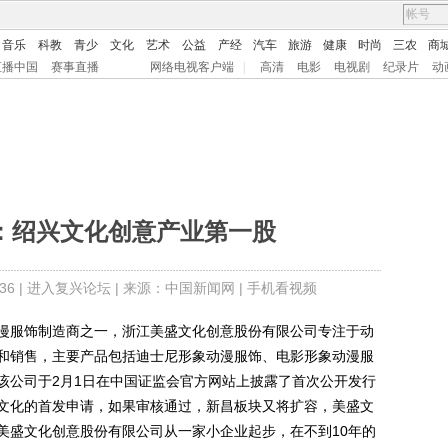
音乐
科教
青少
文化
艺术
公益
产经
汽车
旅游
健康
时尚
三农
商
直播中国
赛事直播
网络电视客户端
|
高清
电影
电视剧
纪录片
动
O：绍兴文化创意产业第一股
6 |
进入复兴论坛
| 来源：中国新闻网 |
手机看视频
漫服饰制造商之一，浙江美盛文化创意股份有限公司专注于动
和销售，主要产品包括迪士尼形象动漫服饰、电影形象动漫服
该公司于2月1日在中国证监会官方网站上披露了首次公开发行
文化的首发申请，如果审核通过，新昌板块又将扩容，美盛文
美盛文化创意股份有限公司从一家小企业起步，在不到10年的