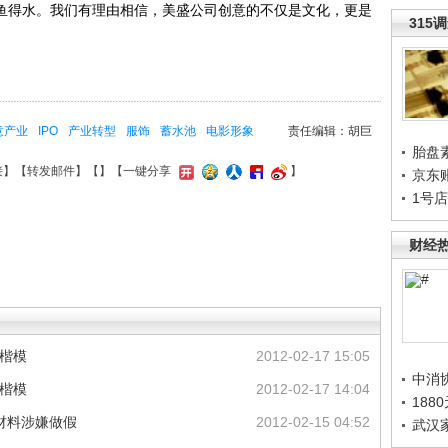
如鱼得水。我们有理由相信，美盛公司创意的不仅是文化，更是
315
意产业
IPO
产业转型
服饰
蓄水池
电影形象
责任编辑：胡巨
胎盘
接
】【
转发邮件
】【
】
【一键分享
】
京东
1号
财经
级楷模
2012-02-17 15:05
中消
级楷模
2012-02-17 14:04
188
材料涉嫌做假
2012-02-15 04:52
武汉