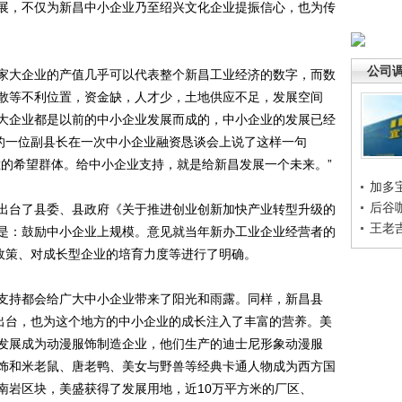
展，不仅为新昌中小企业乃至绍兴文化企业提振信心，也为传
公司
大企业的产值几乎可以代表整个新昌工业经济的数字，而数
散等不利位置，资金缺，人才少，土地供应不足，发展空间
大企业都是以前的中小企业发展而成的，中小企业的发展已经
年的一位副县长在一次中小企业融资恳谈会上说了这样一句
烂的希望群体。给中小企业支持，就是给新昌发展一个未来。”
加多
后谷
式出台了县委、县政府《关于推进创业创新加快产业转型升级的
王老
是：鼓励中小企业上规模。意见就当年新办工业企业经营者的
励政策、对成长型企业的培育力度等进行了明确。
持都会给广大中小企业带来了阳光和雨露。同样，新昌县
的出台，也为这个地方的中小企业的成长注入了丰富的营养。美
发展成为动漫服饰制造企业，他们生产的迪士尼形象动漫服
饰和米老鼠、唐老鸭、美女与野兽等经典卡通人物成为西方国
南岩区块，美盛获得了发展用地，近10万平方米的厂区、