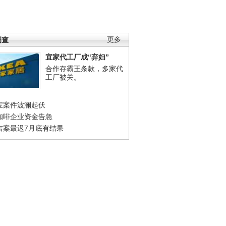
调查
更多
宜家代工厂成“弃妇”
合作存霸王条款，多家代
工厂被关。
宝案件波澜起伏
咖啡企业资金告急
吉案最迟7月底有结果