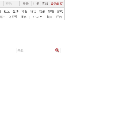
登录
注册
客服
设为首页
城
社区
微博
博客
论坛
访谈
邮箱
游戏
画片
公开课
播客
|
CCTV
频道
栏目