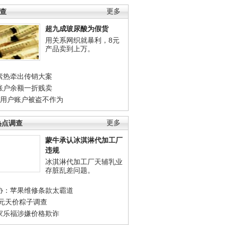
调查
更多
超九成玻尿酸为假货
用关系网织就暴利，8元
产品卖到上万。
素热牵出传销大案
账户余额一折贱卖
店用户账户被盗不作为
热点调查
更多
蒙牛承认冰淇淋代加工厂
违规
冰淇淋代加工厂天辅乳业
存脏乱差问题。
协：苹果维修条款太霸道
0元天价粽子调查
家乐福涉嫌价格欺诈