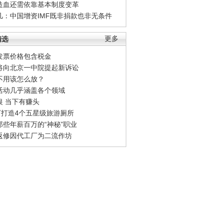
造血还需依靠基本制度变革
凡：中国增资IMF既非捐款也非无条件
精选
更多
发票价格包含税金
将向北京一中院提起新诉讼
不用该怎么放？
活动几乎涵盖各个领域
银 当下有赚头
0万打造4个五星级旅游厕所
那些年薪百万的“神秘”职业
返修因代工厂为二流作坊