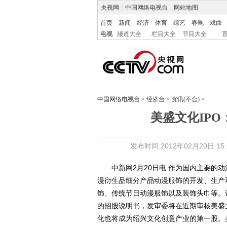
央视网
|
中国网络电视台
|
网站地图
首页
新闻
经济
体育
综艺
春晚
戏曲
电视
频道大全
栏目大全
节目大全
中国网络电视台
>
经济台
>
资讯(不合)
>
美盛文化IP
发布时间:2012年02月20日 15:3
中新网2月20日电 作为国内主要的动
漫衍生品细分产品动漫服饰的开发、生产
饰、传统节日动漫服饰以及装饰头巾等。
的招股说明书，发审委将在近期审核美盛
化也将成为绍兴文化创意产业的第一股。