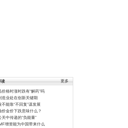
解读
更多
品价格时涨时跌有“解药”吗
制造业处在创新关键期
业不能靠“不回复”谋发展
油价金价下跌意味什么？
公关中传递的“负能量”
IMF增资能为中国带来什么