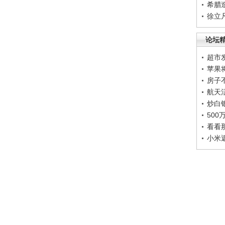
希腊
徐立
论坛
超市
苹果
房子
航天
炒白
50
看看
小米