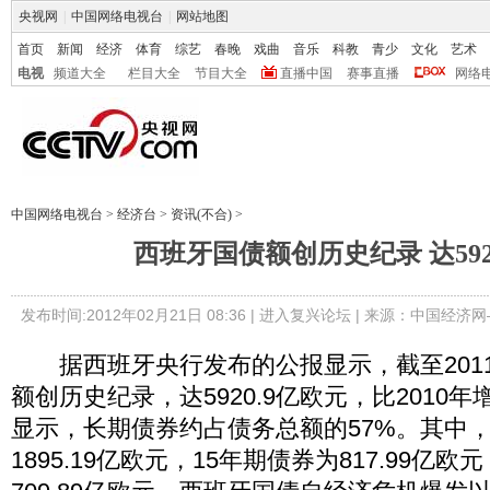
央视网
|
中国网络电视台
|
网站地图
首页
新闻
经济
体育
综艺
春晚
戏曲
音乐
科教
青少
文化
艺术
电视
频道大全
栏目大全
节目大全
直播中国
赛事直播
网络
中国网络电视台
>
经济台
>
资讯(不合)
>
西班牙国债额创历史纪录 达59
发布时间:2012年02月21日 08:36 |
进入复兴论坛
| 来源：中国经济网
据西班牙央行发布的公报显示，截至201
额创历史纪录，达5920.9亿欧元，比2010年
显示，长期债券约占债务总额的57%。其中，
1895.19亿欧元，15年期债券为817.99亿欧