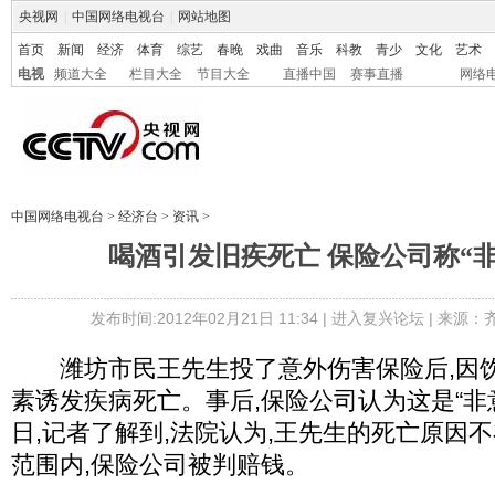
央视网
|
中国网络电视台
|
网站地图
首页
新闻
经济
体育
综艺
春晚
戏曲
音乐
科教
青少
文化
艺术
电视
频道大全
栏目大全
节目大全
直播中国
赛事直播
网络
中国网络电视台
>
经济台
>
资讯
>
喝酒引发旧疾死亡 保险公司称“
发布时间:2012年02月21日 11:34 |
进入复兴论坛
| 来源：
潍坊市民王先生投了意外伤害保险后,因饮
素诱发疾病死亡。事后,保险公司认为这是“非意
日,记者了解到,法院认为,王先生的死亡原因
范围内,保险公司被判赔钱。