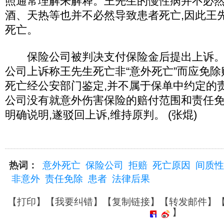
照通常理解来解释。王先生的慢性病并不必然
酒、天热等也并不必然导致患者死亡,因此王
死亡。
保险公司被判决支付保险金后提出上诉。二
公司上诉称王先生死亡非“意外死亡”而应免除
死亡经公安部门鉴定,并不属于保单中约定的
公司没有就意外伤害保险的赔付范围和责任
明确说明,遂驳回上诉,维持原判。 (张焜)
热词：
意外死亡
保险公司
拒赔
死亡原因
间质性
非意外
责任免除
患者
法律后果
【
打印
】【
我要纠错
】【
复制链接
】【
转发邮件
】
】