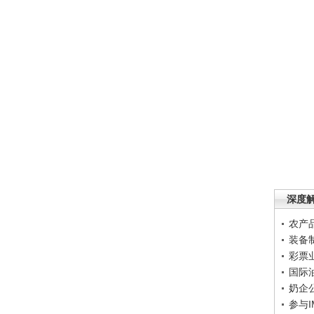
深度
农产
装备
彩票
国际
奶企
参与