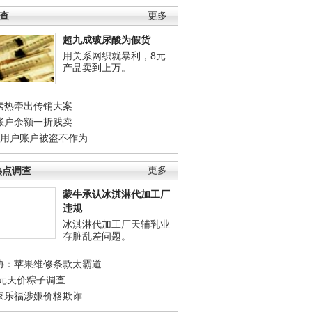
调查
更多
超九成玻尿酸为假货
用关系网织就暴利，8元
产品卖到上万。
素热牵出传销大案
账户余额一折贱卖
店用户账户被盗不作为
热点调查
更多
蒙牛承认冰淇淋代加工厂
违规
冰淇淋代加工厂天辅乳业
存脏乱差问题。
协：苹果维修条款太霸道
0元天价粽子调查
家乐福涉嫌价格欺诈