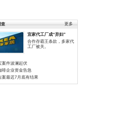
调查
更多
宜家代工厂成“弃妇”
合作存霸王条款，多家代
工厂被关。
宝案件波澜起伏
咖啡企业资金告急
吉案最迟7月底有结果