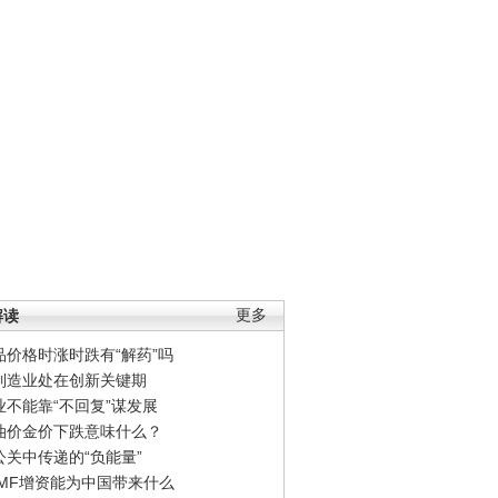
解读
更多
品价格时涨时跌有“解药”吗
制造业处在创新关键期
业不能靠“不回复”谋发展
油价金价下跌意味什么？
公关中传递的“负能量”
IMF增资能为中国带来什么