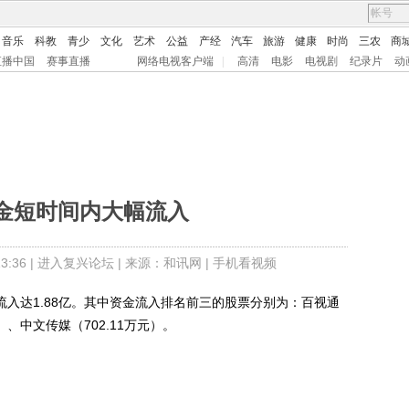
音乐
科教
青少
文化
艺术
公益
产经
汽车
旅游
健康
时尚
三农
商
直播中国
赛事直播
网络电视客户端
|
高清
电影
电视剧
纪录片
动
金短时间内大幅流入
:36 |
进入复兴论坛
| 来源：和讯网 |
手机看视频
入达1.88亿。其中资金流入排名前三的股票分别为：百视通
元）、中文传媒（702.11万元）。