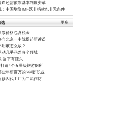
造血还需依靠基本制度变革
凡：中国增资IMF既非捐款也非无条件
精选
更多
发票价格包含税金
将向北京一中院提起新诉讼
不用该怎么放？
活动几乎涵盖各个领域
银 当下有赚头
0万打造4个五星级旅游厕所
那些年薪百万的“神秘”职业
返修因代工厂为二流作坊