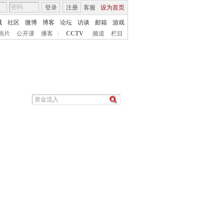
登录
注册
客服
设为首页
城
社区
微博
博客
论坛
访谈
邮箱
游戏
画片
公开课
播客
|
CCTV
频道
栏目