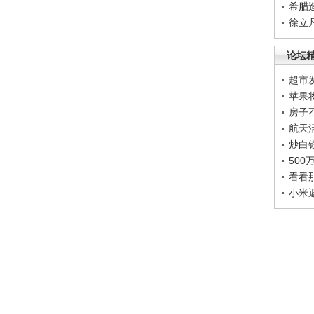
希腊
徐立
论坛
超市
苹果
房子
航天
炒白
50
看看
小米