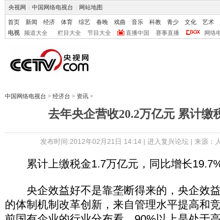
央视网
|
中国网络电视台
|
网站地图
首页
新闻
经济
体育
综艺
春晚
戏曲
音乐
科教
青少
文化
艺术
电视
频道大全
栏目大全
节目大全
直播中国
赛事直播
网络
中国网络电视台
>
经济台
>
资讯
>
去年央企营收20.2万亿元 累计缴税
发布时间:2012年02月21日 14:14 |
进入复兴论坛
| 来源：
累计上缴税金1.7万亿元，同比增长19.7
央企效益好不是靠垄断得来的，央企效益
的体制机制改革创新，来自管理水平提高和
前国有企业的行业分布看，90%以上是处于