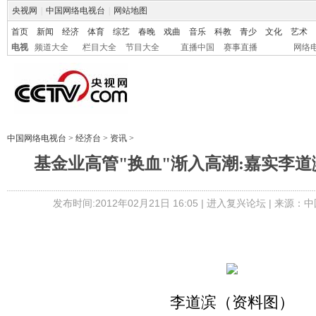
央视网
|
中国网络电视台
|
网站地图
首页
新闻
经济
体育
综艺
春晚
戏曲
音乐
科教
青少
文化
艺术
电视
频道大全
栏目大全
节目大全
直播中国
赛事直播
网络
中国网络电视台
>
经济台
>
资讯
>
基金业高管"换血"渐入高潮:嘉实李
发布时间:2012年02月21日 16:05 |
进入复兴论坛
| 来源：中
李道滨（资料图）