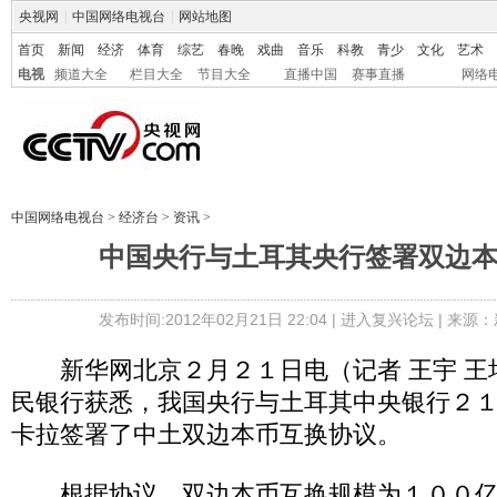
央视网
|
中国网络电视台
|
网站地图
首页
新闻
经济
体育
综艺
春晚
戏曲
音乐
科教
青少
文化
艺术
电视
频道大全
栏目大全
节目大全
直播中国
赛事直播
网络
中国网络电视台
>
经济台
>
资讯
>
中国央行与土耳其央行签署双边
发布时间:2012年02月21日 22:04 |
进入复兴论坛
| 来源：
新华网北京２月２１日电（记者 王宇 王
民银行获悉，我国央行与土耳其中央银行２
卡拉签署了中土双边本币互换协议。
根据协议，双边本币互换规模为１００亿