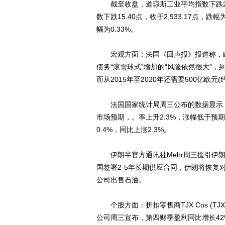
截至收盘，道琼斯工业平均指数下跌27.02
数下跌15.40点，收于2,933.17点，跌幅
幅为0.33%。
宏观方面：法国《回声报》报道称，欧
债务“滚雪球式”增加的“风险依然很大”，到
而从2015年至2020年还需要500亿欧元
法国国家统计局周三公布的数据显示，法国
市场预期，。率上升2.3%，涨幅低于预
0.4%，同比上涨2.3%。
伊朗半官方通讯社Mehr周三援引伊朗国家
国签署2-5年长期供应合同，伊朗将恢
公司出售石油。
个股方面：折扣零售商TJX Cos (TJX
公司周三宣布，第四财季盈利同比增长42%