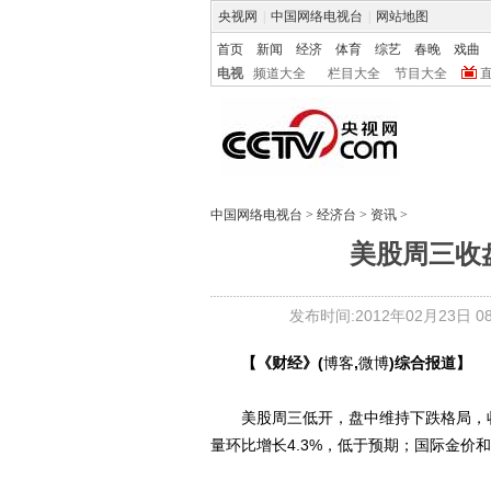
央视网
|
中国网络电视台
|
网站地图
首页
新闻
经济
体育
综艺
春晚
戏曲
电视
频道大全
栏目大全
节目大全
中国网络电视台
>
经济台
>
资讯
>
美股周三收盘
发布时间:2012年02月23日 08:
【《财经》(
博客
,
微博
)综合报道】
美股周三低开，盘中维持下跌格局，收
量环比增长4.3%，低于预期；国际金价