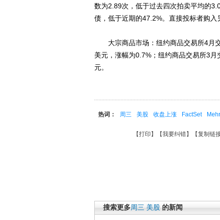
数为2.89次，低于过去四次拍卖平均的3
债，低于近期的47.2%。直接投标者购入另
大宗商品市场：纽约商品交易所4月交割的黄
美元，涨幅为0.7%；纽约商品交易所3月
元。
热词：
周三
美股
收盘上涨
FactSet
Meh
【
打印
】【
我要纠错
】【
复制链
搜索更多
周三
美股
的新闻