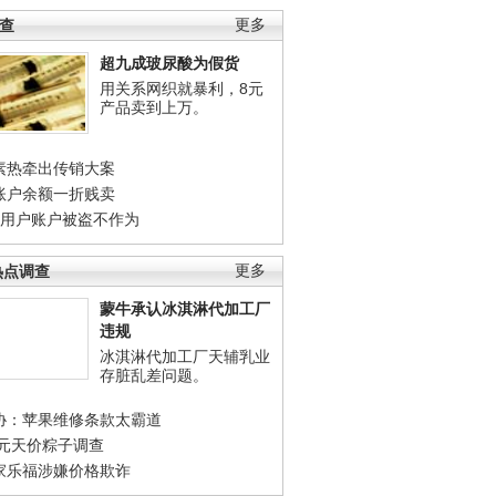
调查
更多
超九成玻尿酸为假货
用关系网织就暴利，8元
产品卖到上万。
素热牵出传销大案
账户余额一折贱卖
店用户账户被盗不作为
热点调查
更多
蒙牛承认冰淇淋代加工厂
违规
冰淇淋代加工厂天辅乳业
存脏乱差问题。
协：苹果维修条款太霸道
0元天价粽子调查
家乐福涉嫌价格欺诈