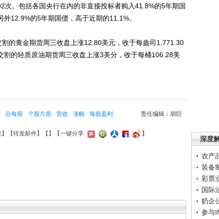
.02次。包括各国央行在内的非直接投标者购入41.8%的5年期国
外12.9%的5年期国债，高于近期的11.1%。
金期货周三收盘上涨12.80美元，收于每盎司1,771.30
交割的轻质原油期货周三收盘上涨3美分，收于每桶106.28美
r
合每股
个股方面
营收
涨幅
每股盈利
责任编辑：胡巨
接
】【
转发邮件
】【
】
【一键分享
】
深度
农产
装备
彩票
国际
奶企
参与