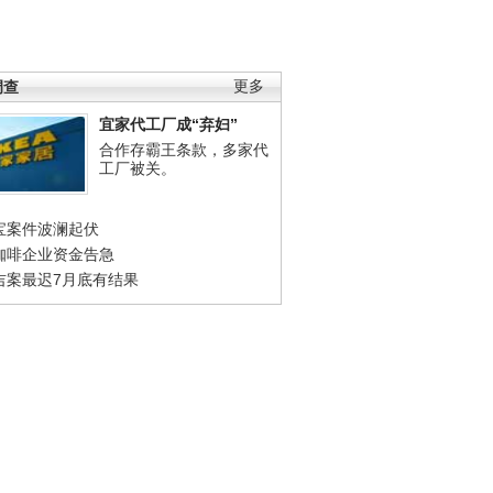
调查
更多
宜家代工厂成“弃妇”
合作存霸王条款，多家代
工厂被关。
宝案件波澜起伏
咖啡企业资金告急
吉案最迟7月底有结果