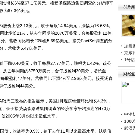
收同比增长6%至67.1亿美元。接受汤森路透集团调查的分析师平
315
为67.3亿美元。
HS)股价上涨2.13美元，收于每股14.94美元，涨幅为16.63%。
同比增长21%，从去年同期的2070万美元，合每股盈利12美
分。营收同比增长20%至5.69亿美元。接受FactSet调查的分
胎盘
，营收为5.47亿美元。
京东
1号
)股价下跌0.40美元，收于每股27.77美元，跌幅为1.42%。该公
，从去年同期的3750万美元，合每股盈利30美分，增长至
财经
后每股盈利47美分。营收同比下滑4%至2.96亿美元。接受汤森
季每股盈利44美分。
)周三发布的报告显示，美国1月现房销量环比增长4.3%，
幢，低于接受汤森路透集团调查的经济学家平均预期的470万
中消
，创2005年3月份以来最低水平。
188
武汉
债，收益率为0.9%，创下去年11月以来最高水平。认购倍