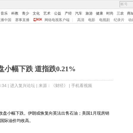
音乐
科教
青少
文化
艺术
公益
产经
汽车
旅游
健康
时尚
三农
商
直播中国
赛事直播
网络电视客户端
|
高清
电影
电视剧
纪录片
动
小幅下跌 道指跌0.21%
34 |
进入复兴论坛
| 来源：《财经》 |
手机看视频
盘小幅下跌。伊朗或恢复向英法出售石油；美国1月现房销
和国际油价均收高。