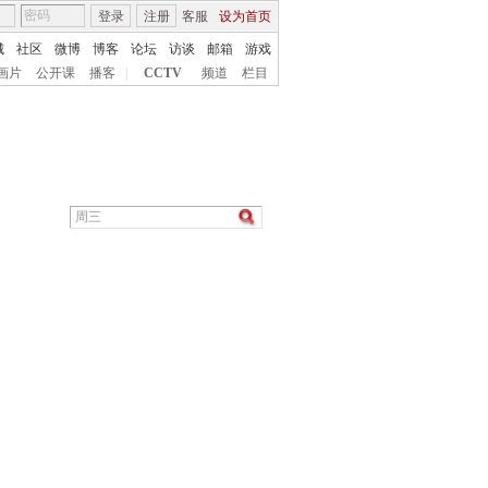
登录
注册
客服
设为首页
城
社区
微博
博客
论坛
访谈
邮箱
游戏
画片
公开课
播客
|
CCTV
频道
栏目