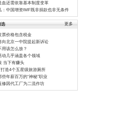
造血还需依靠基本制度变革
凡：中国增资IMF既非捐款也非无条件
精选
更多
发票价格包含税金
将向北京一中院提起新诉讼
不用该怎么放？
活动几乎涵盖各个领域
银 当下有赚头
0万打造4个五星级旅游厕所
那些年薪百万的“神秘”职业
返修因代工厂为二流作坊