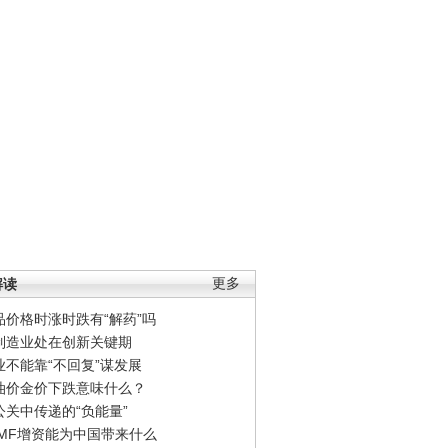
解读
更多
品价格时涨时跌有“解药”吗
制造业处在创新关键期
业不能靠“不回复”谋发展
油价金价下跌意味什么？
公关中传递的“负能量”
IMF增资能为中国带来什么