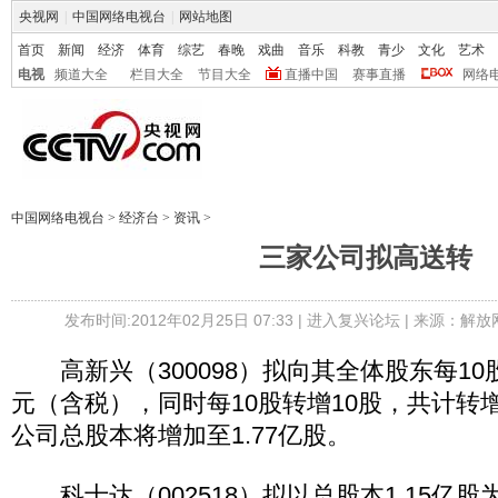
央视网
|
中国网络电视台
|
网站地图
首页
新闻
经济
体育
综艺
春晚
戏曲
音乐
科教
青少
文化
艺术
电视
频道大全
栏目大全
节目大全
直播中国
赛事直播
网络
中国网络电视台
>
经济台
>
资讯
>
三家公司拟高送转
发布时间:2012年02月25日 07:33 |
进入复兴论坛
| 来源：解放
高新兴（300098）拟向其全体股东每10股
元（含税），同时每10股转增10股，共计转增
公司总股本将增加至1.77亿股。
科士达（002518）拟以总股本1.15亿