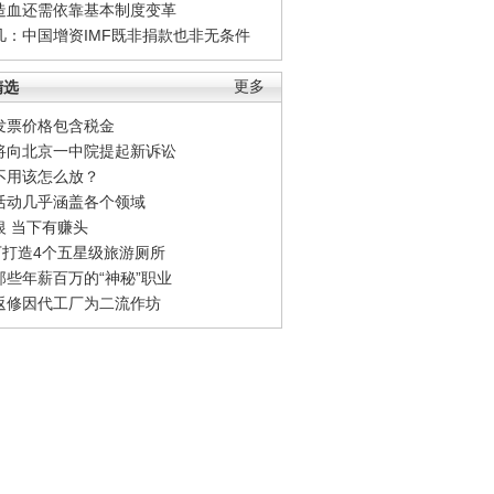
造血还需依靠基本制度变革
凡：中国增资IMF既非捐款也非无条件
精选
更多
发票价格包含税金
将向北京一中院提起新诉讼
不用该怎么放？
活动几乎涵盖各个领域
银 当下有赚头
0万打造4个五星级旅游厕所
那些年薪百万的“神秘”职业
返修因代工厂为二流作坊