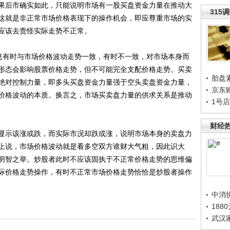
果后市确实如此，只能说明市场有一股买盘资金力量在推动大
315
这就是非正常市场价格表现下的操作机会，即应尊重市场的实
应该去责怪实际走势不正常。
有时与市场价格波动走势一致，有时不一致，对市场本身而
形态会影响股票价格走势，但不可能完全支配价格走势。买卖
胎盘
绝对控制力量，即多头买盘资金力量强于空头卖盘资金力量，
京东
价格波动的本质。换言之，市场买卖盘力量的供求关系是推动
1号
财经
示该涨或跌，而实际市况却跌或涨，说明市场本身的卖盘力
上说，市场价格波动就是看多空双方谁财大气粗，因此识大
明智之举。炒股者此时不应该固执于不正常价格走势的思维偏
际价格走势操作，有时不正常市场价格走势恰恰是炒股者操作
中消
188
武汉