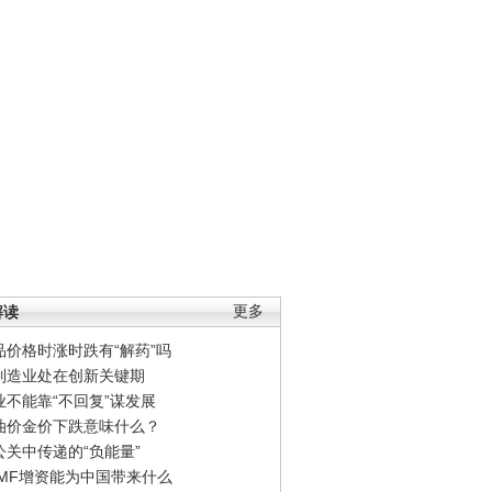
解读
更多
品价格时涨时跌有“解药”吗
制造业处在创新关键期
业不能靠“不回复”谋发展
油价金价下跌意味什么？
公关中传递的“负能量”
IMF增资能为中国带来什么