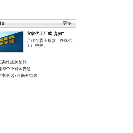
调查
更多
宜家代工厂成“弃妇”
合作存霸王条款，多家代
工厂被关。
宝案件波澜起伏
咖啡企业资金告急
吉案最迟7月底有结果