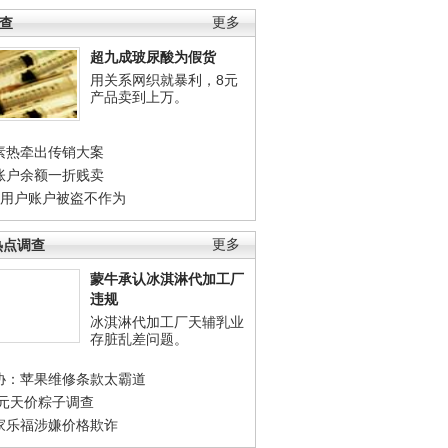
调查
更多
超九成玻尿酸为假货
用关系网织就暴利，8元
产品卖到上万。
素热牵出传销大案
账户余额一折贱卖
店用户账户被盗不作为
热点调查
更多
蒙牛承认冰淇淋代加工厂
违规
冰淇淋代加工厂天辅乳业
存脏乱差问题。
协：苹果维修条款太霸道
0元天价粽子调查
家乐福涉嫌价格欺诈