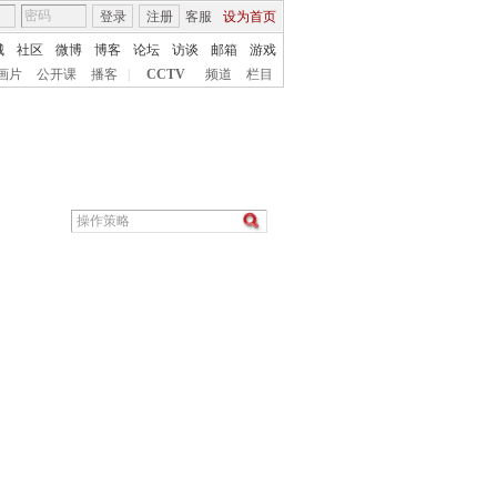
登录
注册
客服
设为首页
城
社区
微博
博客
论坛
访谈
邮箱
游戏
画片
公开课
播客
|
CCTV
频道
栏目