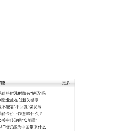
解读
更多
品价格时涨时跌有“解药”吗
制造业处在创新关键期
业不能靠“不回复”谋发展
油价金价下跌意味什么？
公关中传递的“负能量”
IMF增资能为中国带来什么