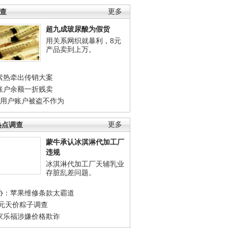
调查
更多
超九成玻尿酸为假货
用关系网织就暴利，8元
产品卖到上万。
素热牵出传销大案
账户余额一折贱卖
店用户账户被盗不作为
热点调查
更多
蒙牛承认冰淇淋代加工厂
违规
冰淇淋代加工厂天辅乳业
存脏乱差问题。
协：苹果维修条款太霸道
0元天价粽子调查
家乐福涉嫌价格欺诈