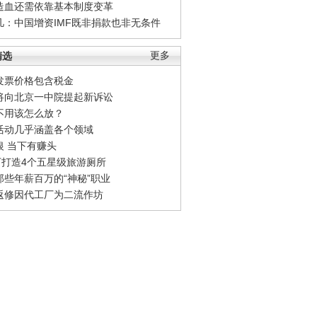
造血还需依靠基本制度变革
凡：中国增资IMF既非捐款也非无条件
精选
更多
发票价格包含税金
将向北京一中院提起新诉讼
不用该怎么放？
活动几乎涵盖各个领域
银 当下有赚头
0万打造4个五星级旅游厕所
那些年薪百万的“神秘”职业
返修因代工厂为二流作坊