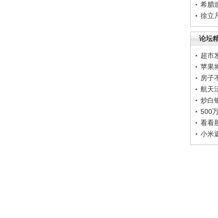
希腊
徐立
论坛
超市
苹果
房子
航天
炒白
50
看看
小米