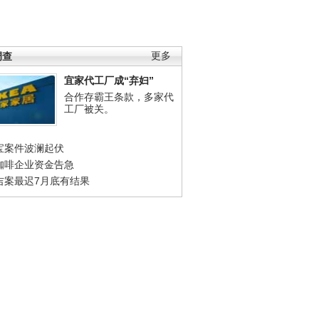
调查
更多
宜家代工厂成“弃妇”
合作存霸王条款，多家代
工厂被关。
宝案件波澜起伏
咖啡企业资金告急
吉案最迟7月底有结果