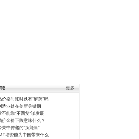
解读
更多
品价格时涨时跌有“解药”吗
制造业处在创新关键期
业不能靠“不回复”谋发展
油价金价下跌意味什么？
公关中传递的“负能量”
IMF增资能为中国带来什么