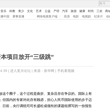
音乐
科教
青少
文化
艺术
公益
产经
汽车
旅游
健康
时尚
三农
商
直播中国
赛事直播
网络电视客户端
|
高清
电影
电视剧
纪录片
动
本项目放开“三级跳”
:39 |
进入复兴论坛
| 来源：新华网 |
手机看视频
这个圈子，这个过程是曲折、复杂且存在争议的。国际上有
；但国内的专家对此存有顾虑，担心人民币国际使用的步子迈
。日前，央行调统司司长盛松成领衔的课题组撰写的一份报告