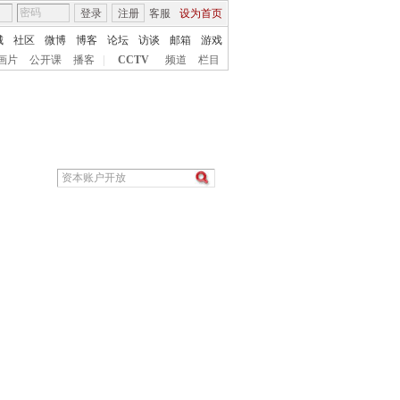
登录
注册
客服
设为首页
城
社区
微博
博客
论坛
访谈
邮箱
游戏
画片
公开课
播客
|
CCTV
频道
栏目