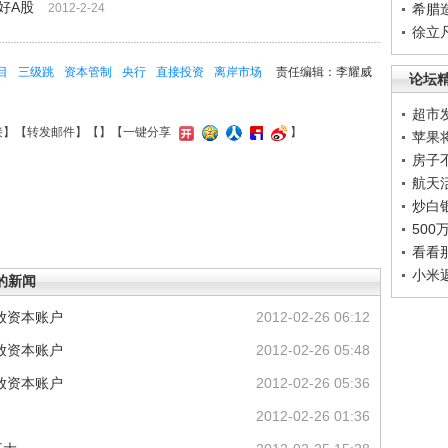
好A股
2012-2-24
希腊
徐立
目
三级跳
资本管制
央行
直接投资
离岸市场
责任编辑：李耀威
论坛
超市
接
】【
转发邮件
】【
】
【一键分享
】
苹果
房子
航天
炒白
50
看看
小米
的新闻
放资本账户
2012-02-26 06:12
放资本账户
2012-02-26 05:48
放资本账户
2012-02-26 05:36
2012-02-26 01:36