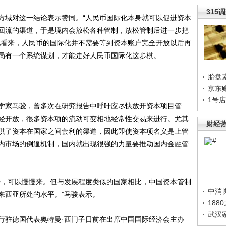
315
域对这一结论表示赞同。“人民币国际化本身就可以促进资本
回流的渠道，于是境内会放松各种管制，放松管制后进一步把
他看来，人民币的国际化并不需要等到资本账户完全开放以后再
局有一个系统谋划，才能走好人民币国际化这步棋。
胎盘
京东
1号
家马骏，曾多次在研究报告中呼吁应尽快放开资本项目管
经开放，很多资本项的流动可变相地经常性交易来进行。尤其
财经
供了资本在国家之间套利的渠道，因此即使资本项名义是上管
内市场的倒逼机制，国内就出现很强的力量要推动国内金融管
，可以慢慢来。但与发展程度类似的国家相比，中国资本管制
中消
来西亚所处的水平。”马骏表示。
188
武汉
驻德国代表奥特曼·西门子日前在出席中国国际经济会主办