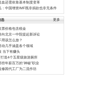
造血还需依靠基本制度变革
凡：中国增资IMF既非捐款也非无条件
精选
更多
发票价格包含税金
将向北京一中院提起新诉讼
不用该怎么放？
活动几乎涵盖各个领域
银 当下有赚头
0万打造4个五星级旅游厕所
那些年薪百万的“神秘”职业
返修因代工厂为二流作坊