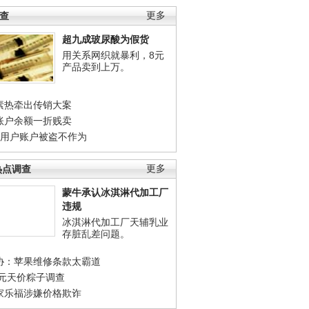
调查
更多
超九成玻尿酸为假货
用关系网织就暴利，8元
产品卖到上万。
素热牵出传销大案
账户余额一折贱卖
店用户账户被盗不作为
热点调查
更多
蒙牛承认冰淇淋代加工厂
违规
冰淇淋代加工厂天辅乳业
存脏乱差问题。
协：苹果维修条款太霸道
0元天价粽子调查
家乐福涉嫌价格欺诈