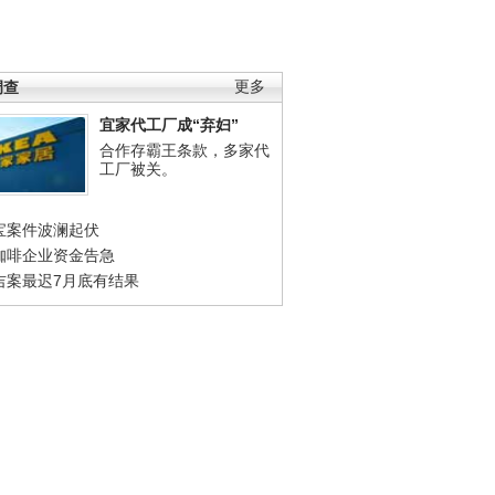
调查
更多
宜家代工厂成“弃妇”
合作存霸王条款，多家代
工厂被关。
宝案件波澜起伏
咖啡企业资金告急
吉案最迟7月底有结果