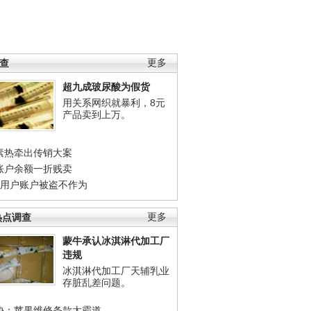
调查
更多
超九成玻尿酸为假货
用关系网织就暴利，8元
产品卖到上万。
素热牵出传销大案
账户余额一折贱卖
店用户账户被盗不作为
热点调查
更多
蒙牛承认冰淇淋代加工厂
违规
冰淇淋代加工厂天辅乳业
存脏乱差问题。
协：苹果维修条款太霸道