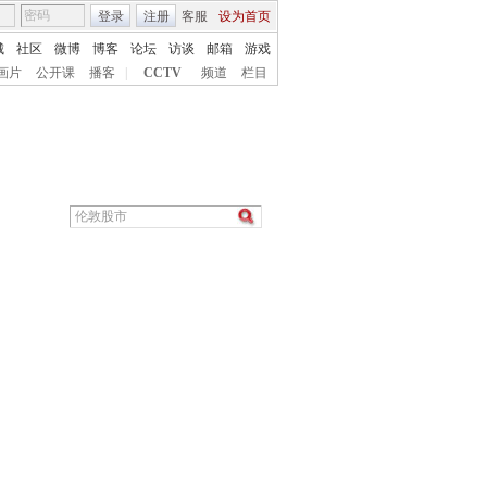
登录
注册
客服
设为首页
城
社区
微博
博客
论坛
访谈
邮箱
游戏
画片
公开课
播客
|
CCTV
频道
栏目