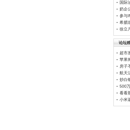
国际
奶企
参与
希腊
徐立
论坛
超市
苹果
房子
航天
炒白
50
看看
小米