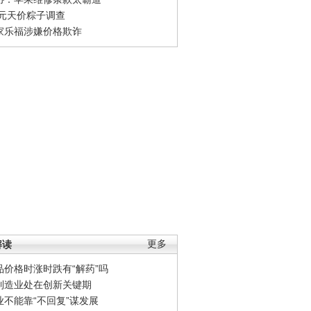
0元天价粽子调查
家乐福涉嫌价格欺诈
解读
更多
品价格时涨时跌有“解药”吗
制造业处在创新关键期
业不能靠“不回复”谋发展