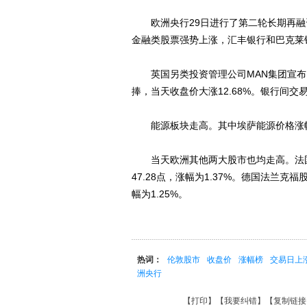
欧洲央行29日进行了第二轮长期再融
金融类股票强势上涨，汇丰银行和巴克莱银行
英国另类投资管理公司MAN集团宣布
捧，当天收盘价大涨12.68%。银行间交易
能源板块走高。其中埃萨能源价格涨幅最
当天欧洲其他两大股市也均走高。法国巴黎
47.28点，涨幅为1.37%。德国法兰克福
幅为1.25%。
热词：
伦敦股市
收盘价
涨幅榜
交易日上
洲央行
【
打印
】【
我要纠错
】【
复制链接