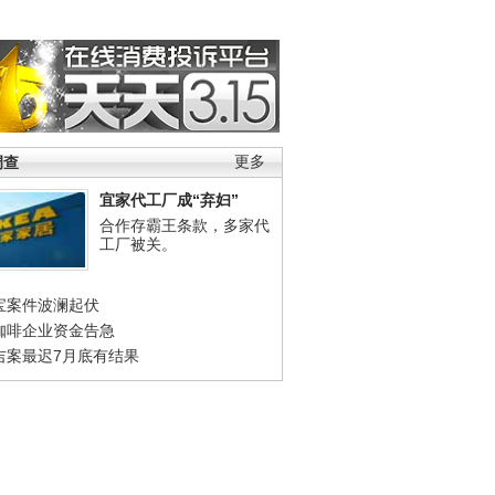
调查
更多
宜家代工厂成“弃妇”
合作存霸王条款，多家代
工厂被关。
宝案件波澜起伏
咖啡企业资金告急
吉案最迟7月底有结果