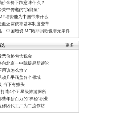
油价金价下跌意味什么？
公关中传递的“负能量”
IMF增资能为中国带来什么
造血还需依靠基本制度变革
凡：中国增资IMF既非捐款也非无条件
精选
更多
发票价格包含税金
将向北京一中院提起新诉讼
不用该怎么放？
活动几乎涵盖各个领域
银 当下有赚头
0万打造4个五星级旅游厕所
那些年薪百万的“神秘”职业
返修因代工厂为二流作坊