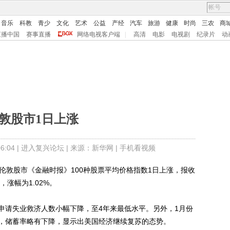
音乐
科教
青少
文化
艺术
公益
产经
汽车
旅游
健康
时尚
三农
商
直播中国
赛事直播
网络电视客户端
|
高清
电影
电视剧
纪录片
动
敦股市1日上涨
:04 |
进入复兴论坛
| 来源：新华网 |
手机看视频
敦股市《金融时报》100种股票平均价格指数1日上涨，报收
点，涨幅为1.02%。
请失业救济人数小幅下降，至4年来最低水平。另外，1月份
，储蓄率略有下降，显示出美国经济继续复苏的态势。