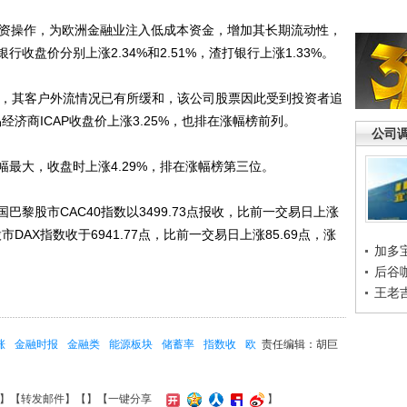
资操作，为欧洲金融业注入低成本资金，增加其长期流动性，
收盘价分别上涨2.34%和2.51%，渣打银行上涨1.33%。
，其客户外流情况已有所缓和，该公司股票因此受到投资者追
经济商ICAP收盘价上涨3.25%，也排在涨幅榜前列。
公司
大，收盘时上涨4.29%，排在涨幅榜第三位。
股市CAC40指数以3499.73点报收，比前一交易日上涨
股市DAX指数收于6941.77点，比前一交易日上涨85.69点，涨
加多
后谷
王老
涨
金融时报
金融类
能源板块
储蓄率
指数收
欧
责任编辑：胡巨
】【
转发邮件
】【
】
【一键分享
】