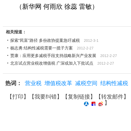
（新华网 何雨欣 徐蕊 雷敏）
相关报道：
探索“民富”路径 多份政协提案急吁减税
2012-3-1
杨志勇:结构性减税需要一揽子方案
2012-2-27
贾康：应用更多减税手段支持战略新兴产业发展
2012-2-27
北京试点营业税改增值税 广深或加入下批试点
2012-2-27
热词：
营业税
增值税改革
减税空间
结构性减税
【
打印
】【
我要纠错
】【
复制链接
】【
转发邮件
】
】