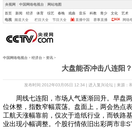
央视网
|
中国网络电视台
|
网站地图
首页
新闻
经济
体育
综艺
春晚
戏曲
音乐
科教
青少
文化
艺术
电视
频道大全
栏目大全
节目大全
直播中国
赛事直播
网络
中国网络电视台
>
经济台
>
资讯
>
大盘能否冲击八连阳
发布时间:2012年03月05日 12:34 |
进入复兴论坛
| 来源：
周线七连阳，市场人气逐渐回升。早盘两
位休整，指数窄幅震荡。盘面上，两会热点
工航天涨幅靠前，仅次于造纸行业，而铁路
业出现小幅调整。个股行情依旧出彩两市非ST