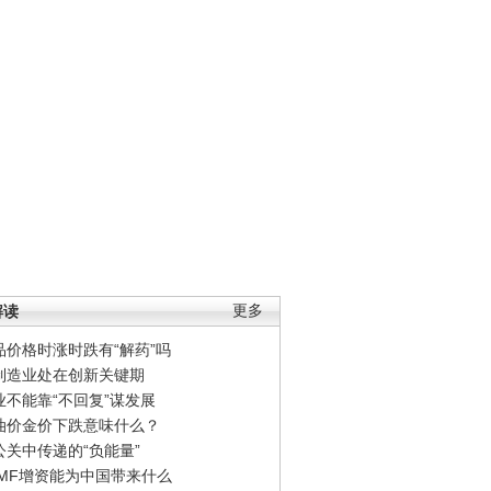
解读
更多
品价格时涨时跌有“解药”吗
制造业处在创新关键期
业不能靠“不回复”谋发展
油价金价下跌意味什么？
公关中传递的“负能量”
IMF增资能为中国带来什么