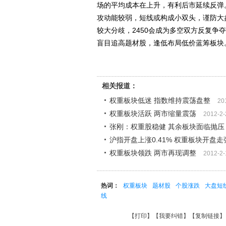
场的平均成本在上升，有利后市延续反弹。大
攻动能较弱，短线或构成小双头，谨防大
较大分歧，2450会成为多空双方反复
盲目追高题材股，逢低布局低价蓝筹板块
相关报道：
权重板块低迷 指数维持震荡盘整
20
权重板块活跃 两市缩量震荡
2012-2-
张刚：权重股稳健 其余板块面临抛压
沪指开盘上涨0.41% 权重板块开盘走
权重板块领跌 两市再现调整
2012-2-
热词：
权重板块
题材股
个股涨跌
大盘短
线
【
打印
】【
我要纠错
】【
复制链接
】