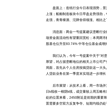
盘面上：造纸行业今日表现强势，景兴
上涨；船舶制造板块今日早盘走势强劲，
走强，青青稞酒、沱牌舍得领涨。相比之
消息面：两会一号提案建议垄断行业征
场资金面流动性有望重回宽松；本周两市
股基仓位升至83.74% 中等仓位基金成增
我们认为，今年一号提案中关于“对垄断
厚望，对占据垄断地位的相关上市公司产
局面，首先从个人住房按揭贷款这一大头
人贷款业务在第一季度末实现进一步增长
后市展望：从技术上看，周一市场并为
日k线收一根阴k线，成交量较上周五略有
处的位置来看，2450附近是前期的重
置需要多空双方反复争夺。短期均线仍处于