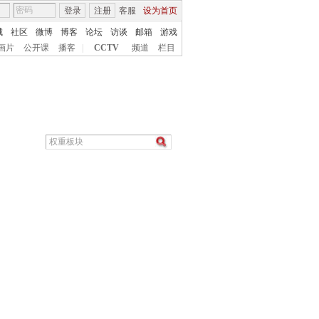
登录
注册
客服
设为首页
城
社区
微博
博客
论坛
访谈
邮箱
游戏
画片
公开课
播客
|
CCTV
频道
栏目