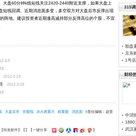
盘60分钟k线短线关注2420-2440附近支撑，如果大盘上
315
盘短线回调。近期消息面多变，多空双方对大盘后市反弹出现
争夺的阵地。建议投资者近期逢高减持部分反弹高位的个股，不宜
。
胎盘
京东
1号
12-3-5
28
财经
2012-2-23
强
2012-2-19
19
线
大盘后市
市股指
冰火两重天
权重股
消息面
k
责任编辑：赵晋
中消
188
武汉
【
转发邮件
】【
】
【一键分享
】