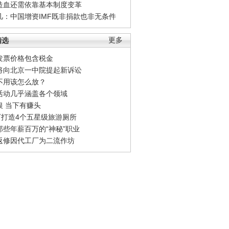
造血还需依靠基本制度变革
凡：中国增资IMF既非捐款也非无条件
精选
更多
发票价格包含税金
将向北京一中院提起新诉讼
不用该怎么放？
活动几乎涵盖各个领域
银 当下有赚头
0万打造4个五星级旅游厕所
那些年薪百万的“神秘”职业
返修因代工厂为二流作坊