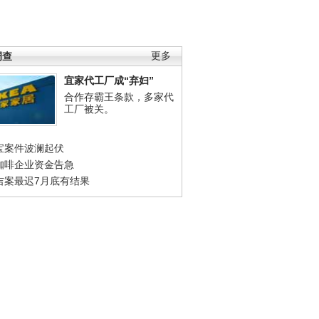
调查
更多
宜家代工厂成“弃妇”
合作存霸王条款，多家代
工厂被关。
宝案件波澜起伏
咖啡企业资金告急
吉案最迟7月底有结果