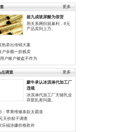
调查
更多
超九成玻尿酸为假货
用关系网织就暴利，8元
产品卖到上万。
素热牵出传销大案
账户余额一折贱卖
店用户账户被盗不作为
热点调查
更多
蒙牛承认冰淇淋代加工厂
违规
冰淇淋代加工厂天辅乳业
存脏乱差问题。
协：苹果维修条款太霸道
0元天价粽子调查
家乐福涉嫌价格欺诈