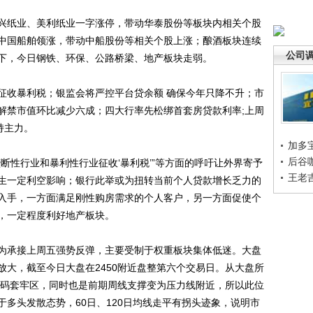
纸业、美利纸业一字涨停，带动华泰股份等板块内相关个股
中国船舶领涨，带动中船股份等相关个股上涨；酿酒板块连续
公司
下，今日钢铁、环保、公路桥梁、地产板块走弱。
收暴利税；银监会将严控平台贷余额 确保今年只降不升；市
解禁市值环比减少六成；四大行率先松绑首套房贷款利率;上周
持主力。
加多
后谷
性行业和暴利性行业征收‘暴利税’”等方面的呼吁让外界寄予
王老
生一定利空影响；银行此举或为扭转当前个人贷款增长乏力的
入手，一方面满足刚性购房需求的个人客户，另一方面促使个
，一定程度利好地产板块。
承接上周五强势反弹，主要受制于权重板块集体低迷。大盘
放大，截至今日大盘在2450附近盘整第六个交易日。从大盘所
要筹码套牢区，同时也是前期周线支撑变为压力线附近，所以此位
多头发散态势，60日、120日均线走平有拐头迹象，说明市