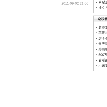
希腊
2011-09-02 21:00
徐立
论坛
超市
苹果
房子
航天
炒白
50
看看
小米