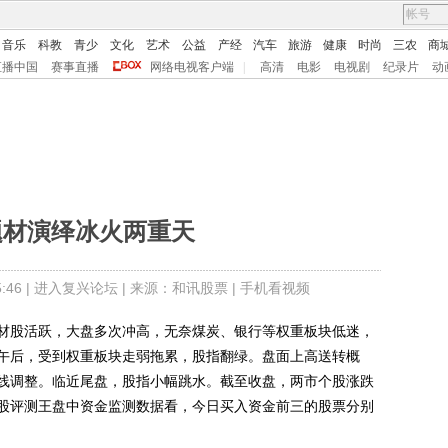
音乐
科教
青少
文化
艺术
公益
产经
汽车
旅游
健康
时尚
三农
商
直播中国
赛事直播
网络电视客户端
|
高清
电影
电视剧
纪录片
动
题材演绎冰火两重天
46 |
进入复兴论坛
| 来源：和讯股票 |
手机看视频
股活跃，大盘多次冲高，无奈煤炭、银行等权重板块低迷，
午后，受到权重板块走弱拖累，股指翻绿。盘面上高送转概
线调整。临近尾盘，股指小幅跳水。截至收盘，两市个股涨跌
股评测王盘中资金监测数据看，今日买入资金前三的股票分别