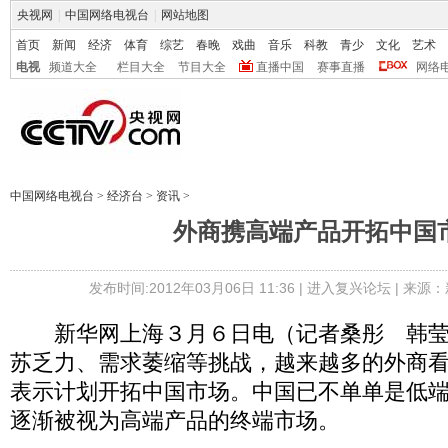
央视网
|
中国网络电视台
|
网站地图
首页
新闻
经济
体育
综艺
春晚
戏曲
音乐
科教
青少
文化
艺术
电视
频道大全
栏目大全
节目大全
直播中国
赛事直播
网络
中国网络电视台
>
经济台
>
资讯
>
外商携高端产品开拓中国
发布时间:2012年03月06日 11:36 |
进入复兴论坛
| 来源：
新华网上海３月６日电（记者桑彤 韩莹
苏乏力、需求萎缩等挑战，越来越多的外商
表示计划开拓中国市场。中国已不单单是低
逐渐被视为高端产品的终端市场。