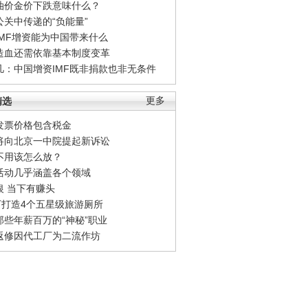
油价金价下跌意味什么？
公关中传递的“负能量”
IMF增资能为中国带来什么
造血还需依靠基本制度变革
凡：中国增资IMF既非捐款也非无条件
精选
更多
发票价格包含税金
将向北京一中院提起新诉讼
不用该怎么放？
活动几乎涵盖各个领域
银 当下有赚头
0万打造4个五星级旅游厕所
那些年薪百万的“神秘”职业
返修因代工厂为二流作坊