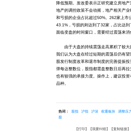
降低预期。发改委表示正研究建立房地产
地产的调控政策不会动摇，地产相关产业
和亏损的企业占比超过50%。262家上
43.1%，亏损的则达到了32家，占比达
面临变盘的时间窗口，需要经过震荡来消
由于大盘的持续震荡走高累积了较大的
我们认为大盘在经过短期的震荡后仍有望
股发行制度改革和退市制度的完善提振投
弹每达整数位，股指都需盘整数日后再拉
也有较强的承接力度。操作上，建议投资
品种。
热词：
股指
沪指
沪深
权重板块
调整压
股
【
打印
】【
我要纠错
】【
复制链接
】