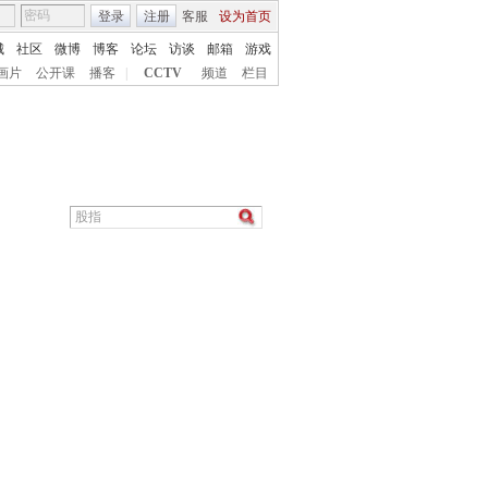
登录
注册
客服
设为首页
城
社区
微博
博客
论坛
访谈
邮箱
游戏
画片
公开课
播客
|
CCTV
频道
栏目