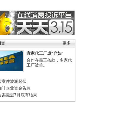
调查
更多
宜家代工厂成“弃妇”
合作存霸王条款，多家代
工厂被关。
宝案件波澜起伏
咖啡企业资金告急
吉案最迟7月底有结果