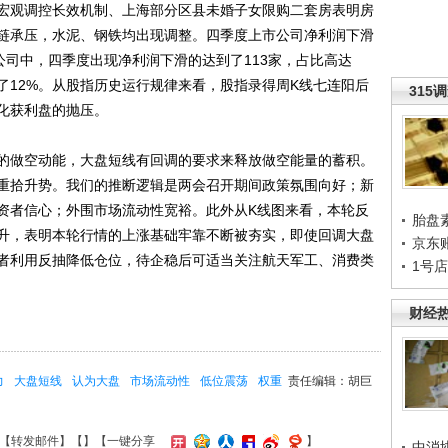
宏观调控长效机制、上海部分区县未婚子女限购二套房表明房
链承压，水泥、钢铁均出现调整。四季度上市公司净利润下滑
市公司中，四季度出现净利润下滑的达到了113家，占比高达
到了12%。从股指历史运行规律来看，股指录得周K线七连阳后
315
化获利盘的抛压。
做空动能，大盘短线有回调的要求来释放做空能量的蓄积。
重拾升势。我们的推断逻辑是两会召开期间政策氛围向好；新
资者信心；外围市场流动性宽裕。此外从K线图来看，本轮反
胎盘
升，表明本轮行情的上涨基础牢靠不断被夯实，即使回调大盘
京东
者利用反抽降低仓位，待企稳后可适当关注航天军工、消费类
1号
财经
力
大盘短线
认为大盘
市场流动性
低位震荡
权重
责任编辑：胡巨
【
转发邮件
】【
】
【一键分享
】
中消