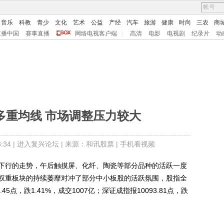
音乐
科教
青少
文化
艺术
公益
产经
汽车
旅游
健康
时尚
三农
商
直播中国
赛事直播
网络电视客户端
|
高清
电影
电视剧
纪录片
动
多重均线 市场调整压力较大
34 |
进入复兴论坛
| 来源：和讯股票 |
手机看视频
行的走势，午后触摸屏、化纤、陶瓷等部分品种的活跃一度
权重板块的持续萎靡对冲了部分中小板股的活跃氛围，股指全
5点，跌1.41%，成交1007亿；深证成指报10093.81点，跌