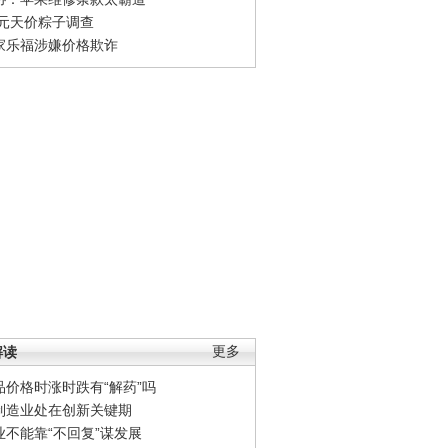
0元天价粽子调查
家乐福涉嫌价格欺诈
解读
更多
品价格时涨时跌有“解药”吗
制造业处在创新关键期
业不能靠“不回复”谋发展