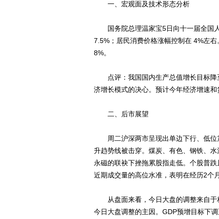
一、宏观面及技术形态分析
国务院总理温家宝5日向十一届全国人
7.5%；居民消费价格涨幅控制在 4%左
8%。
点评：我国国内生产总值增长目标降至7
济增长模式的决心。预计今年经济增速和
二、后市展望
周二沪深两市呈现出单边下行、低位震荡
升趋势线被击穿。煤炭、有色、钢铁、水
永磁的联袂下挫拖累股指走低。个股普跌
近期成交量的高位水准，表明在经历2个
从盘面来看，今日大盘的调整来自于权
今日大盘调整的主因。GDP预增目标下调