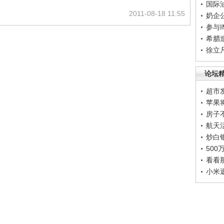
国际
2011-08-18 11:55
奶企
参与
希腊
徐立
论坛
超市
苹果
房子
航天
炒白
50
看看
小米