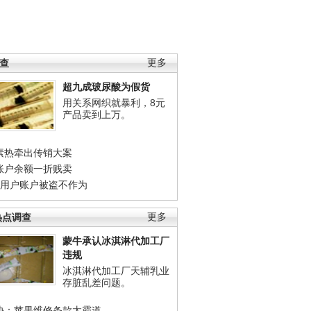
调查
更多
超九成玻尿酸为假货
用关系网织就暴利，8元
产品卖到上万。
素热牵出传销大案
账户余额一折贱卖
店用户账户被盗不作为
热点调查
更多
蒙牛承认冰淇淋代加工厂
违规
冰淇淋代加工厂天辅乳业
存脏乱差问题。
协：苹果维修条款太霸道