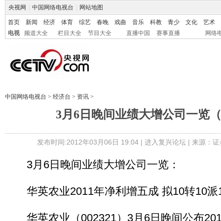
央视网
|
中国网络电视台
|
网站地图
首页
新闻
经济
体育
综艺
春晚
戏曲
音乐
科教
青少
文化
艺术
电视
频道大全
栏目大全
节目大全
直播中国
赛事直播
网络
中国网络电视台
>
经济台
>
资讯
>
3月6日晚间业绩大增公司一览
发布时间:2012年03月06日 19:04 |
进入复兴论坛
| 来源：证
3月6日晚间业绩大增公司一览：
华英农业2011年净利增五成 拟10转10派
华英农业（002321）3月6日晚间公布20