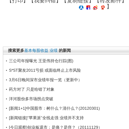
【
打印
】【
我要纠错
】【
复制链接
】【
转发邮件
】
】
搜索更多
基本每股收益
业绩
的新闻
三公司年报曝光 王亚伟持仓行踪(图)
S*ST聚友2011亏损 或面临终止上市风险
3月6日晚间深市业绩年报一览（更新中）
药方对了 只是给错了对象
洋河股份多市场拐点突破
[新闻1+1]中国股市：树什么？清什么？(20120301)
[新闻链接]“苹果派”全线走强 业绩并不支持
[今日观察]创业板退市：是痛？是痒？（20111129）