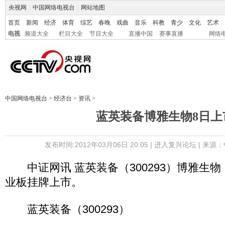
央视网
|
中国网络电视台
|
网站地图
首页
新闻
经济
体育
综艺
春晚
戏曲
音乐
科教
青少
文化
艺术
电视
频道大全
栏目大全
节目大全
直播中国
赛事直播
网络
中国网络电视台
>
经济台
>
资讯
>
蓝英装备博雅生物8日上
发布时间:2012年03月06日 20:05 |
进入复兴论坛
| 来源：
中证网讯 蓝英装备（300293）博雅生物（3
业板挂牌上市。
蓝英装备（300293）