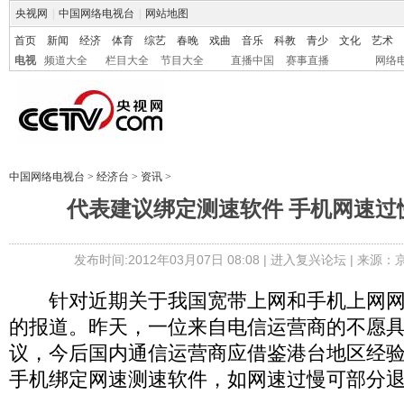
央视网
|
中国网络电视台
|
网站地图
首页
新闻
经济
体育
综艺
春晚
戏曲
音乐
科教
青少
文化
艺术
电视
频道大全
栏目大全
节目大全
直播中国
赛事直播
网络
中国网络电视台
>
经济台
>
资讯
>
代表建议绑定测速软件 手机网速过
发布时间:2012年03月07日 08:08 |
进入复兴论坛
| 来源：
针对近期关于我国宽带上网和手机上网网
的报道。昨天，一位来自电信运营商的不愿
议，今后国内通信运营商应借鉴港台地区经
手机绑定网速测速软件，如网速过慢可部分