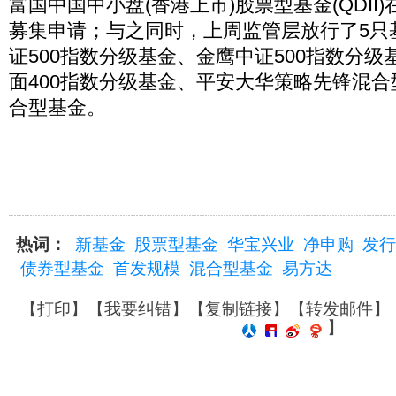
富国中国中小盘(香港上市)股票型基金(QDII
募集申请；与之同时，上周监管层放行了5只
证500指数分级基金、金鹰中证500指数分
面400指数分级基金、平安大华策略先锋混
合型基金。
热词：
新基金
股票型基金
华宝兴业
净申购
发行
债券型基金
首发规模
混合型基金
易方达
【
打印
】【
我要纠错
】【
复制链接
】【
转发邮件
】
】