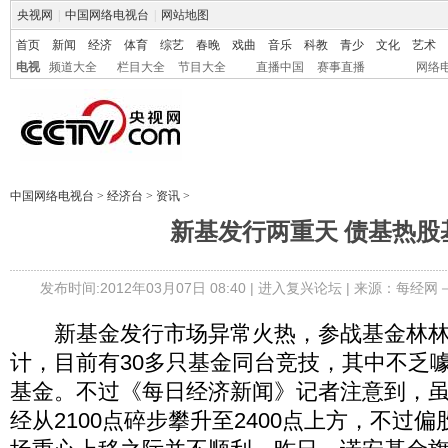
央视网
|
中国网络电视台
|
网站地图
首页
新闻
经济
体育
综艺
春晚
戏曲
音乐
科教
青少
文化
艺术
电视
频道大全
栏目大全
节目大全
直播中国
赛事直播
网络
中国网络电视台
>
经济台
>
资讯
>
新基发行两重天 债基热股
发布时间:2012年03月07日 08:40 |
进入复兴论坛
| 来源：每经网
新基金发行市场异常火热，参战基金林林
计，目前有30多只基金同台竞技，其中不乏
基金。不过《每日经济新闻》记者注意到，
经从2100点碎步攀升至2400点上方，不过