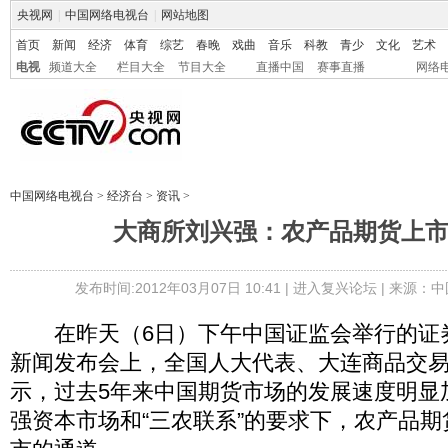
央视网
|
中国网络电视台
|
网站地图
首页
新闻
经济
体育
综艺
春晚
戏曲
音乐
科教
青少
文化
艺术
电视
频道大全
栏目大全
节目大全
直播中国
赛事直播
网络
中国网络电视台
>
经济台
>
资讯
>
大商所刘兴强：农产品期货上
发布时间:2012年03月07日 10:41 |
进入复兴论坛
| 来源：中
在昨天（6日）下午中国证监会举行的证
新闻发布会上，全国人大代表、大连商品交
示，过去5年来中国期货市场的发展速度明显
强资本市场和“三农联系”的要求下，农产品