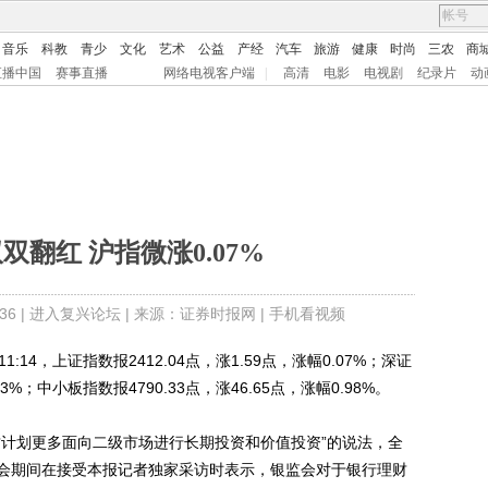
音乐
科教
青少
文化
艺术
公益
产经
汽车
旅游
健康
时尚
三农
商
直播中国
赛事直播
网络电视客户端
|
高清
电影
电视剧
纪录片
动
双翻红 沪指微涨0.07%
6 |
进入复兴论坛
| 来源：证券时报网 |
手机看视频
4，上证指数报2412.04点，涨1.59点，涨幅0.07%；深证
63%；中小板指数报4790.33点，涨46.65点，涨幅0.98%。
计划更多面向二级市场进行长期投资和价值投资”的说法，全
会期间在接受本报记者独家采访时表示，银监会对于银行理财