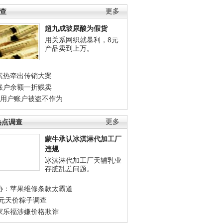
调查
更多
超九成玻尿酸为假货
用关系网织就暴利，8元
产品卖到上万。
素热牵出传销大案
账户余额一折贱卖
店用户账户被盗不作为
热点调查
更多
蒙牛承认冰淇淋代加工厂
违规
冰淇淋代加工厂天辅乳业
存脏乱差问题。
协：苹果维修条款太霸道
0元天价粽子调查
家乐福涉嫌价格欺诈