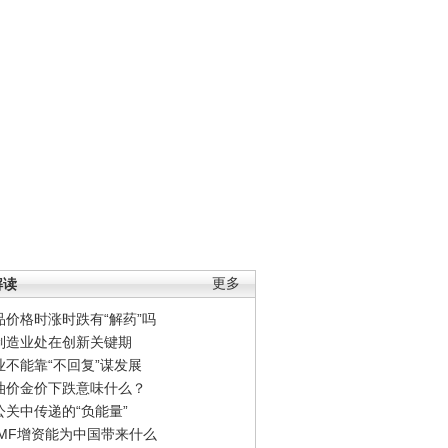
解读
更多
品价格时涨时跌有“解药”吗
制造业处在创新关键期
业不能靠“不回复”谋发展
油价金价下跌意味什么？
公关中传递的“负能量”
IMF增资能为中国带来什么