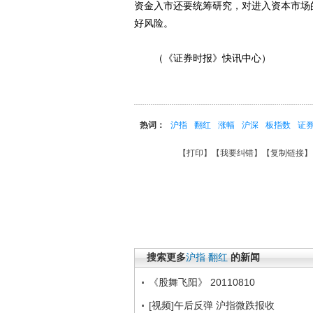
资金入市还要统筹研究，对进入资本市场
好风险。
（《证券时报》快讯中心）
热词：
沪指
翻红
涨幅
沪深
板指数
证
【
打印
】【
我要纠错
】【
复制链接
】
搜索更多
沪指
翻红
的新闻
《股舞飞阳》 20110810
[视频]午后反弹 沪指微跌报收