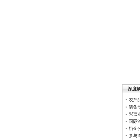
深度
农产
装备
彩票
国际
奶企
参与