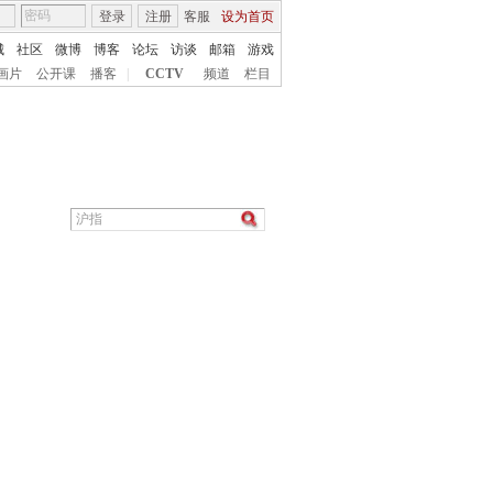
登录
注册
客服
设为首页
城
社区
微博
博客
论坛
访谈
邮箱
游戏
画片
公开课
播客
|
CCTV
频道
栏目