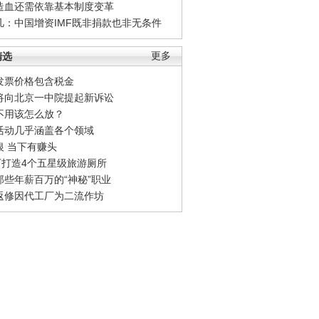
造血还需依靠基本制度变革
凡：中国增资IMF既非捐款也非无条件
精选
更多
发票价格包含税金
将向北京一中院提起新诉讼
不用该怎么放？
活动几乎涵盖各个领域
银 当下有赚头
0万打造4个五星级旅游厕所
那些年薪百万的“神秘”职业
返修因代工厂为二流作坊