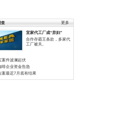
调查
更多
宜家代工厂成“弃妇”
合作存霸王条款，多家代
工厂被关。
宝案件波澜起伏
咖啡企业资金告急
吉案最迟7月底有结果