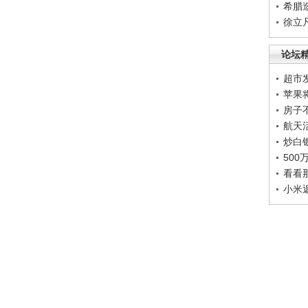
希腊
徐立
论坛
超市
苹果
房子
航天
炒白
50
看看
小米